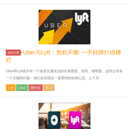
Uber与Lyft：危机不断 一手好牌打得稀
旅游交通
烂
Uber和Lyft或许有一个改变交通状况的长期愿景。然而，很明显，这些公司有
一个关键的问题：他们在实现这一愿景时的短期心态。上个月...
Lyft
Uber
网约车
资讯