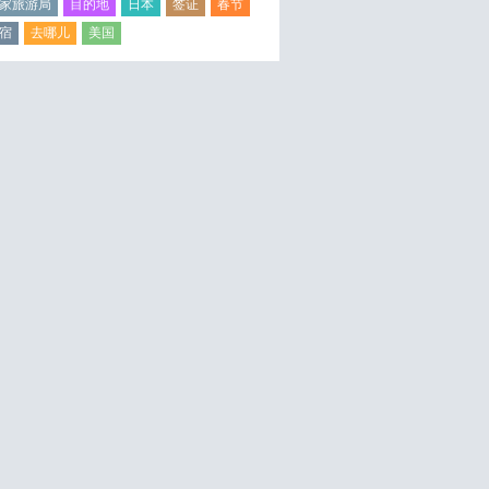
家旅游局
目的地
日本
签证
春节
宿
去哪儿
美国