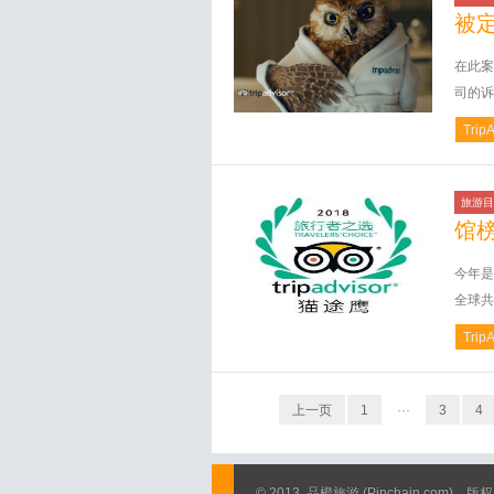
被
在此案中
司的诉
Trip
旅游目
馆
今年是
全球共
Trip
上一页
1
···
3
4
© 2013
品橙旅游
(Pinchain.com)