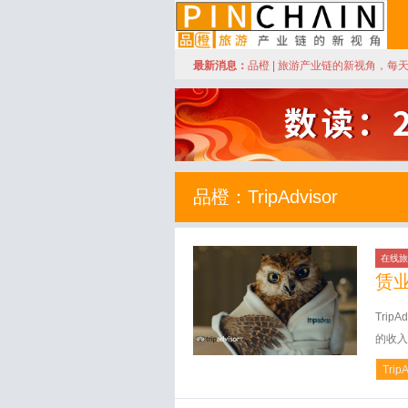
订阅
最新消息：
品橙 | 旅游产业链的新视角，每
品橙旅游
品橙：TripAdvisor
在线旅
赁
Tri
的收入下
Trip