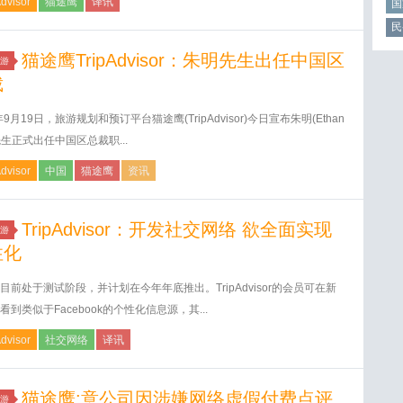
Advisor
猫途鹰
译讯
国
民
猫途鹰TripAdvisor：朱明先生出任中国区
游
裁
年9月19日，旅游规划和预订平台猫途鹰(TripAdvisor)今日宣布朱明(Ethan
)先生正式出任中国区总裁职...
Advisor
中国
猫途鹰
资讯
TripAdvisor：开发社交网络 欲全面实现
游
性化
目前处于测试阶段，并计划在今年年底推出。TripAdvisor的会员可在新
看到类似于Facebook的个性化信息源，其...
Advisor
社交网络
译讯
猫途鹰:意公司因涉嫌网络虚假付费点评
游