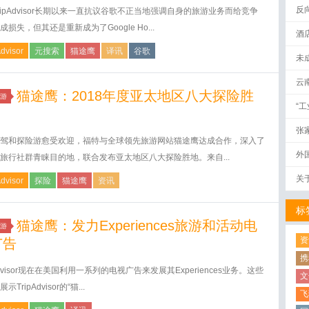
反
ripAdvisor长期以来一直抗议谷歌不正当地强调自身的旅游业务而给竞争
成损失，但其还是重新成为了Google Ho...
酒
Advisor
元搜索
猫途鹰
译讯
谷歌
未
云
猫途鹰：2018年度亚太地区八大探险胜
游
“
张
驾和探险游愈受欢迎，福特与全球领先旅游网站猫途鹰达成合作，深入了
外
旅行社群青睐目的地，联合发布亚太地区八大探险胜地。来自...
关
Advisor
探险
猫途鹰
资讯
标
猫途鹰：发力Experiences旅游和活动电
游
资
广告
携
pAdvisor现在在美国利用一系列的电视广告来发展其Experiences业务。这些
文
示TripAdvisor的“猫...
飞