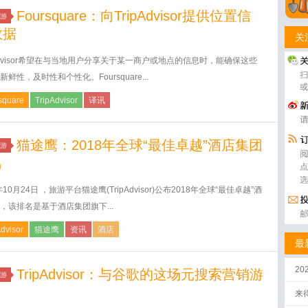
Foursquare：向TripAdvisor提供位置信
游
数据
关
pAdvisor希望在与当地用户分享关于某一商户或地点的信息时，能确保这些
鲜性，及时性和个性化。Foursquare...
square
TripAdvisor
译讯
猫途鹰：2018年全球“最佳卓越”酒店集团
游
名
年10月24日 ，旅游平台猫途鹰(TripAdvisor)公布2018年全球“最佳卓越”酒
，该排名是基于酒店集团旗下...
Advisor
猫途鹰
资讯
酒店
最
2
TripAdvisor：与谷歌的这场元搜索营销游
游
来