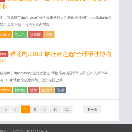
定罪
，猫途鹰(TripAdvisor) 作为民事索赔人积极配合针对PromoSalento公
讼并提供支持，包括大量内部调...
Advisor
意大利
猫途鹰
资讯
猫途鹰:2018“旅行者之选”全球最佳博物
的地
榜单
猫途鹰(TripAdvisor)“旅行者之选”博物馆奖项进行评选和公布的第六年，
有610家博物馆获此殊荣。位于法国巴黎...
Advisor
博物馆
榜单
猫途鹰
资讯
5
6
7
8
9
10
11
...
下一页
 版权所有
沪ICP备13042576号-1