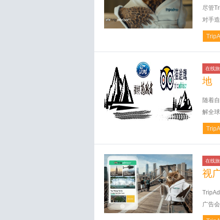
尽管T
对手造
Trip
在线旅
地
随着自
解全球
Trip
在线旅
视
Tri
广告会展