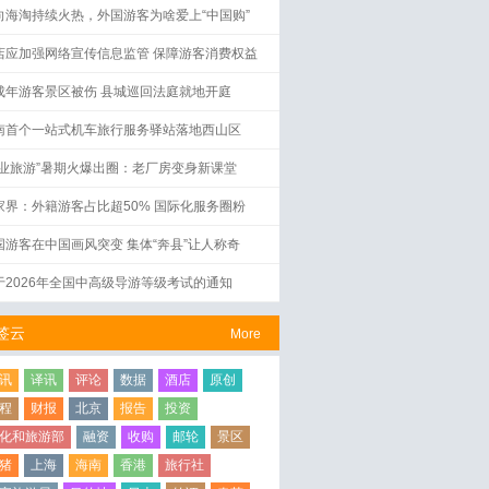
向海淘持续火热，外国游客为啥爱上“中国购”
店应加强网络宣传信息监管 保障游客消费权益
成年游客景区被伤 县城巡回法庭就地开庭
南首个一站式机车旅行服务驿站落地西山区
工业旅游”暑期火爆出圈：老厂房变身新课堂
家界：外籍游客占比超50% 国际化服务圈粉
国游客在中国画风突变 集体“奔县”让人称奇
于2026年全国中高级导游等级考试的通知
签云
More
讯
译讯
评论
数据
酒店
原创
程
财报
北京
报告
投资
化和旅游部
融资
收购
邮轮
景区
猪
上海
海南
香港
旅行社