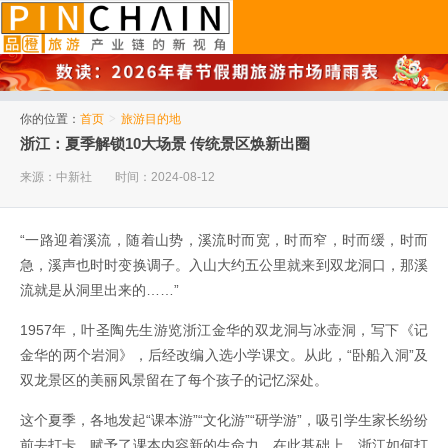
品橙旅游
你的位置：
首页
>
旅游目的地
浙江：夏季解锁10大场景 传统景区焕新出圈
来源：中新社
时间：2024-08-12
“一路迎着溪流，随着山势，溪流时而宽，时而窄，时而缓，时而
急，溪声也时时变换调子。入山大约五公里就来到双龙洞口，那溪
流就是从洞里出来的……”
1957年，叶圣陶先生游览浙江金华的双龙洞与冰壶洞，写下《记
金华的两个岩洞》，后经改编入选小学课文。从此，“卧船入洞”及
双龙景区的美丽风景留在了每个孩子的记忆深处。
这个夏季，各地发起“课本游”“文化游”“研学游”，吸引学生家长纷纷
前去打卡，赋予了课本内容新的生命力。在此基础上，浙江如何打