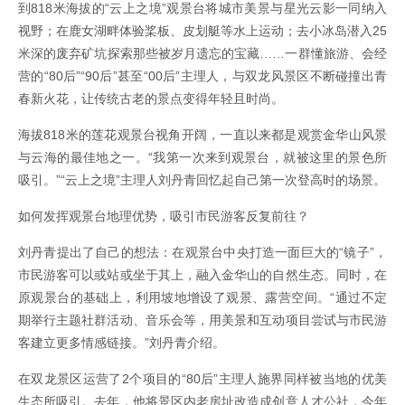
到818米海拔的“云上之境”观景台将城市美景与星光云影一同纳入
视野；在鹿女湖畔体验桨板、皮划艇等水上运动；去小冰岛潜入25
米深的废弃矿坑探索那些被岁月遗忘的宝藏……一群懂旅游、会经
营的“80后”“90后”甚至“00后”主理人，与双龙风景区不断碰撞出青
春新火花，让传统古老的景点变得年轻且时尚。
海拔818米的莲花观景台视角开阔，一直以来都是观赏金华山风景
与云海的最佳地之一。“我第一次来到观景台，就被这里的景色所
吸引。”“云上之境”主理人刘丹青回忆起自己第一次登高时的场景。
如何发挥观景台地理优势，吸引市民游客反复前往？
刘丹青提出了自己的想法：在观景台中央打造一面巨大的“镜子”，
市民游客可以或站或坐于其上，融入金华山的自然生态。同时，在
原观景台的基础上，利用坡地增设了观景、露营空间。“通过不定
期举行主题社群活动、音乐会等，用美景和互动项目尝试与市民游
客建立更多情感链接。”刘丹青介绍。
在双龙景区运营了2个项目的“80后”主理人施界同样被当地的优美
生态所吸引。去年，他将景区内老房址改造成创意人才公社，今年