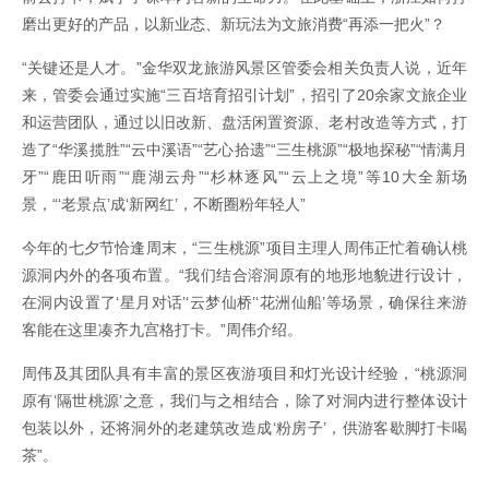
磨出更好的产品，以新业态、新玩法为文旅消费“再添一把火”？
“关键还是人才。”金华双龙旅游风景区管委会相关负责人说，近年
来，管委会通过实施“三百培育招引计划”，招引了20余家文旅企业
和运营团队，通过以旧改新、盘活闲置资源、老村改造等方式，打
造了“华溪揽胜”“云中溪语”“艺心拾遗”“三生桃源”“极地探秘”“情满月
牙”“鹿田听雨”“鹿湖云舟”“杉林逐风”“云上之境”等10大全新场
景，“‘老景点’成‘新网红’，不断圈粉年轻人”
今年的七夕节恰逢周末，“三生桃源”项目主理人周伟正忙着确认桃
源洞内外的各项布置。“我们结合溶洞原有的地形地貌进行设计，
在洞内设置了‘星月对话’‘云梦仙桥’‘花洲仙船’等场景，确保往来游
客能在这里凑齐九宫格打卡。”周伟介绍。
周伟及其团队具有丰富的景区夜游项目和灯光设计经验，“桃源洞
原有‘隔世桃源’之意，我们与之相结合，除了对洞内进行整体设计
包装以外，还将洞外的老建筑改造成‘粉房子’，供游客歇脚打卡喝
茶”。