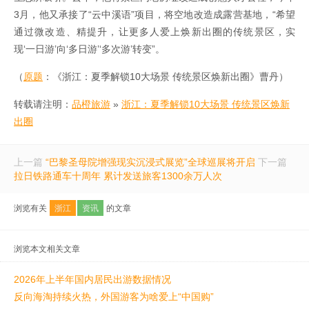
3月，他又承接了“云中溪语”项目，将空地改造成露营基地，“希望
通过微改造、精提升，让更多人爱上焕新出圈的传统景区，实
现‘一日游’向‘多日游’‘多次游’转变”。
（
原题
：《浙江：夏季解锁10大场景 传统景区焕新出圈》曹丹）
转载请注明：
品橙旅游
»
浙江：夏季解锁10大场景 传统景区焕新
出圈
上一篇
“巴黎圣母院增强现实沉浸式展览”全球巡展将开启
下一篇
拉日铁路通车十周年 累计发送旅客1300余万人次
浏览有关
浙江
资讯
的文章
浏览本文相关文章
2026年上半年国内居民出游数据情况
反向海淘持续火热，外国游客为啥爱上“中国购”