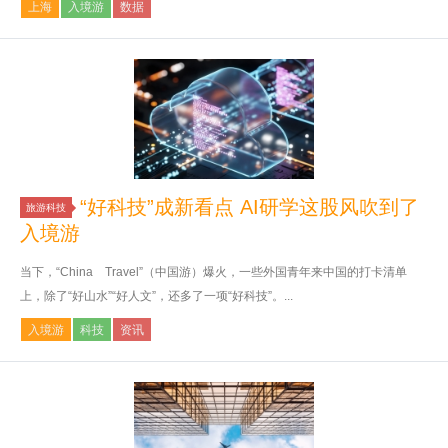
上海
入境游
数据
“好科技”成新看点 AI研学这股风吹到了
旅游科技
入境游
当下，“China Travel”（中国游）爆火，一些外国青年来中国的打卡清单
上，除了“好山水”“好人文”，还多了一项“好科技”。...
入境游
科技
资讯