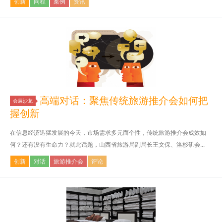
创新
同程
案例
资讯
高端对话：聚焦传统旅游推介会如何把
会展沙龙
握创新
在信息经济迅猛发展的今天，市场需求多元而个性，传统旅游推介会成效如
何？还有没有生命力？就此话题，山西省旅游局副局长王文保、洛杉矶会...
创新
对话
旅游推介会
评论