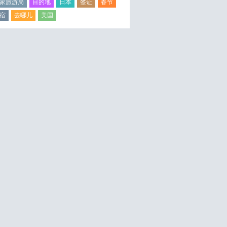
家旅游局
目的地
日本
签证
春节
宿
去哪儿
美国