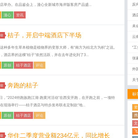
反
店举办。在品鉴会上，漫心全新城市海岸版客房产品盛...
漫心
资讯
酒
未
桔子，开启中端酒店下半场
宿
云
这种多年生草本植物是植物界的变形大师，有“南方为桔北方为枳”之说。
“
，酒店界的这棵“桔子”依然活跃，并在去年进化到了3...
张
原创
桔子酒店
评论
外
关
奔跑的桔子
宿
标
1日，“2024特跑族跑江湖·跑黄河活动”在西安开跑，在开跑之前，一项特
在现场举行——桔子酒店与特步发布联名定制款“地...
资
携
原创
桔子酒店
评论
文
飞
华住二季度营业额234亿元，同比增长
宿