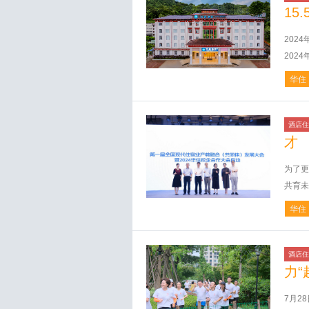
15.
202
202
华住
酒店住
才
为了更
共育未
华住
酒店住
力“
7月2