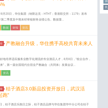
国
5%
民
4年8月20日，华住集团（纳斯达克：HTHT；香港联交所：1179）发布
4年第二季度及中期未经审核财务业绩公告。数据显...
数据
财报
资讯
产教融合升级，华住携手高校共育未来人
宿
好地培养适应服务业数字化潮流的专业酒店人才，8月8日，“校企合作，
来”，第一届全国现代住宿业产教融合（共同体）发展会议...
资讯
桔子酒店3.0新品投资开放日，武汉活
宿
起跑”
8日，桔子酒店乐跑日之际，桔子酒店品牌与华住集团华中分公司在桔子