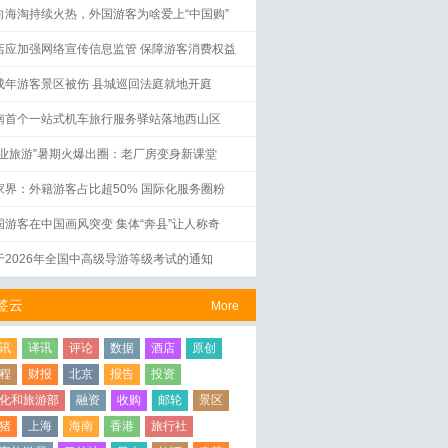
向海淘持续火热，外国游客为啥爱上“中国购”
店应加强网络宣传信息监管 保障游客消费权益
成年游客景区被伤 县城巡回法庭就地开庭
南首个一站式机车旅行服务驿站落地西山区
工业旅游”暑期火爆出圈：老厂房变身新课堂
家界：外籍游客占比超50% 国际化服务圈粉
国游客在中国画风突变 集体“奔县”让人称奇
于2026年全国中高级导游等级考试的通知
签云
More
讯
译讯
评论
数据
酒店
原创
程
财报
北京
报告
投资
化和旅游部
融资
收购
邮轮
景区
猪
上海
海南
香港
旅行社