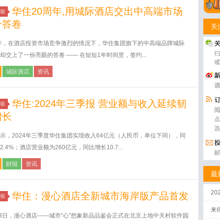
华住20周年,用城际酒店交出中高端市场
宿
分答卷
关
4年，在酒店投资市场竞争激烈的情况下，华住集团旗下的中高端品牌城际
却交上了一份亮眼的答卷 —— 在短短1年时间里，签约...
城际酒店
资讯
华住:2024年三季报 营业额与收入延续韧
宿
增长
示，2024年三季度华住集团实现收入64亿元（人民币，单位下同），同
2.4%；酒店营业额为260亿元，同比增长10.7...
财报
资讯
最
2
华住：漫心酒店全新城市海岸版产品首发
宿
来
23日，漫心酒店——城市“心”想象新品品鉴会正式在北京上地中关村软件园