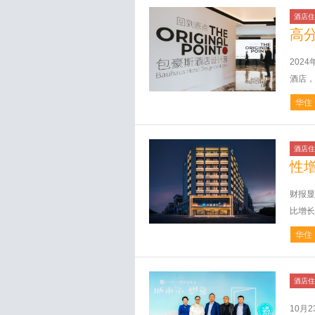
酒店住
高
202
酒店，
华住
酒店住
性
财报显
比增长
华住
酒店住
10月