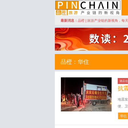
订阅
最新消息：
品橙 | 旅游产业链的新视角，每
品橙旅游
品橙：华住
酒店住
抗
地震发
便、卫
华住