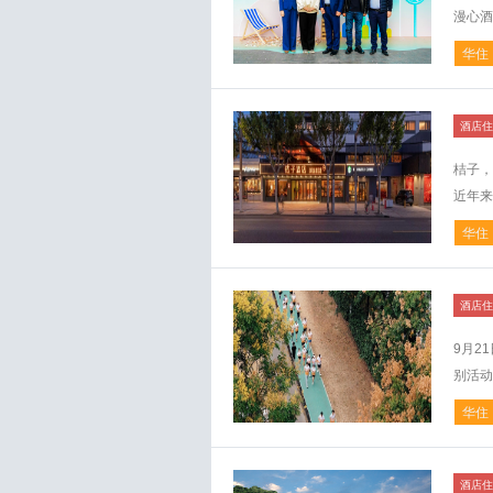
漫心酒
华住
酒店住
桔子，
近年来
华住
酒店住
9月2
别活动
华住
酒店住