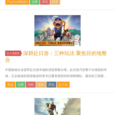
PhoCusWright
去啊
译讯
阿里
深耕赴日游：三种玩法 聚焦目的地整
出入境旅游
合
中国旅游企业进军赴日游市场的消息密集出现，赴日游乃至整个出境游的市
场，正从粗放的渠道输送转变为注重资源把控的深耕细耘。最近的三则跟...
原创
去啊
同程
春秋
评论
赴日游