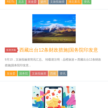
REITs
北京
发改委
扬州
文旅投融资
湖北黄石
资讯
西藏出台12条财政措施|国务院印发意
投资并购
9月10，文旅投融资简讯汇总。 转载请注明：品橙旅游 » 西藏出台12条财政
措施|国务院印发意...
发改委
国务院
文旅投融资
西藏
资讯