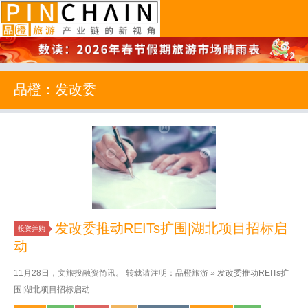
品橙旅游
品橙：发改委
发改委推动REITs扩围|湖北项目招标启
投资并购
动
11月28日，文旅投融资简讯。 转载请注明：品橙旅游 » 发改委推动REITs扩
围|湖北项目招标启动...