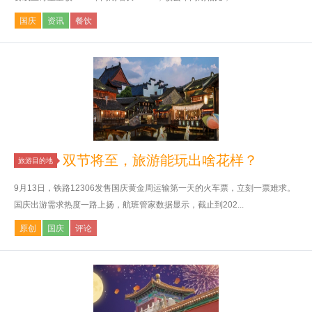
国庆
资讯
餐饮
双节将至，旅游能玩出啥花样？
旅游目的地
9月13日，铁路12306发售国庆黄金周运输第一天的火车票，立刻一票难求。
国庆出游需求热度一路上扬，航班管家数据显示，截止到202...
原创
国庆
评论