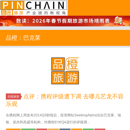
品橙旅游
品橙：巴克莱
点评：携程评级遭下调 去哪儿艺龙不容
在线旅游
乐观
在携程网上周发布2014Q3财报后，投资网站SeekingAlpha综合巴克莱、瑞
银、派杰和高盛等机构，对携程针对Q4进行的评级调...