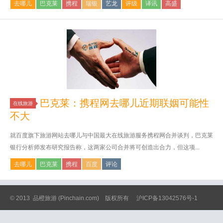
去哪儿
巴克莱
携程
瑞银
艺龙
评级
译讯
高盛
巴克莱：携程网去哪儿近期联姻可能性
在线旅游
不大
就百度旗下旅游网站去哪儿与中国最大在线旅游服务携程网合并谈判，巴克莱
银行分析师发布研究报告称，这两家公司合并将可创造出合力，但这项...
去哪儿
巴克莱
携程
百度
评论
© 2013
品橙旅游
(Pinchain.com) 版权所有
沪ICP备13042576号-1