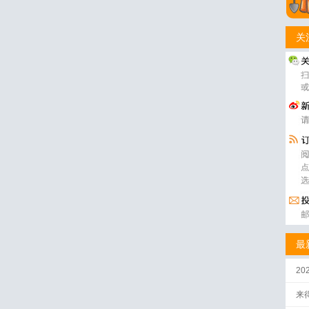
关
最
2
来