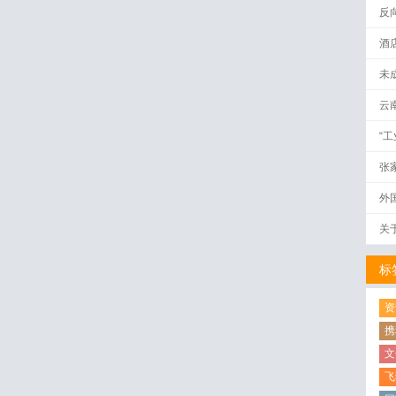
反
酒
未
云
“
张
外
关
标
资
携
文
飞