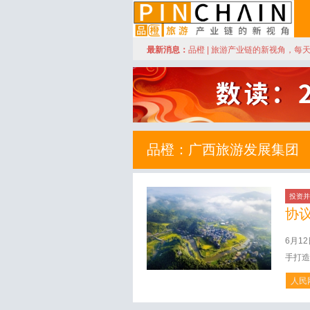
订阅
最新消息：
品橙 | 旅游产业链的新视角，每
品橙旅游
品橙：广西旅游发展集团
投资并
协
6月1
手打造
人民