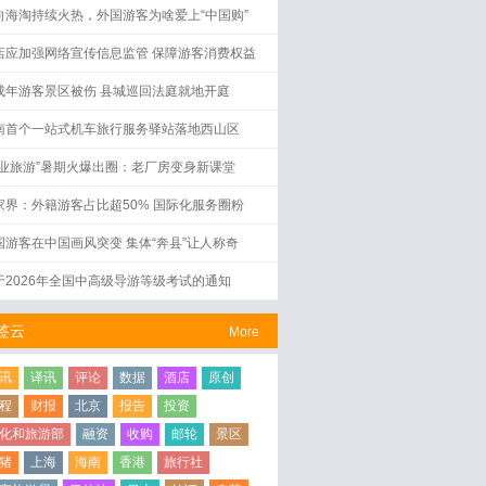
向海淘持续火热，外国游客为啥爱上“中国购”
店应加强网络宣传信息监管 保障游客消费权益
成年游客景区被伤 县城巡回法庭就地开庭
南首个一站式机车旅行服务驿站落地西山区
工业旅游”暑期火爆出圈：老厂房变身新课堂
家界：外籍游客占比超50% 国际化服务圈粉
国游客在中国画风突变 集体“奔县”让人称奇
于2026年全国中高级导游等级考试的通知
签云
More
讯
译讯
评论
数据
酒店
原创
程
财报
北京
报告
投资
化和旅游部
融资
收购
邮轮
景区
猪
上海
海南
香港
旅行社