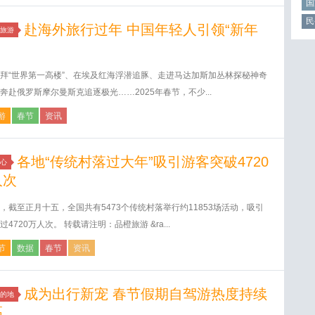
国
民
赴海外旅行过年 中国年轻人引领“新年
旅游
拜“世界第一高楼”、在埃及红海浮潜追豚、走进马达加斯加丛林探秘神奇
奔赴俄罗斯摩尔曼斯克追逐极光……2025年春节，不少...
游
春节
资讯
各地“传统村落过大年”吸引游客突破4720
心
人次
，截至正月十五，全国共有5473个传统村落举行约11853场活动，吸引
过4720万人次。 转载请注明：品橙旅游 &ra...
节
数据
春节
资讯
成为出行新宠 春节假期自驾游热度持续
的地
高