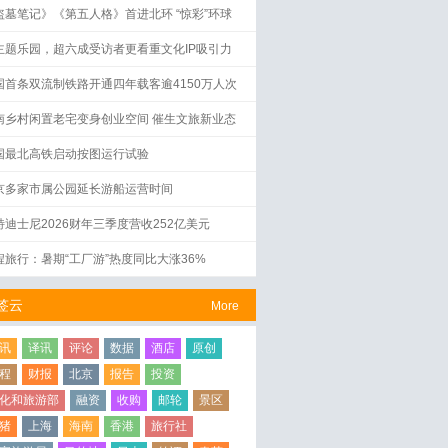
盗墓笔记》《第五人格》首进北环 “惊彩”环球
界启幕
主题乐园，超六成受访者更看重文化IP吸引力
国首条双流制铁路开通四年载客逾4150万人次
南乡村闲置老宅变身创业空间 催生文旅新业态
国最北高铁启动按图运行试验
京多家市属公园延长游船运营时间
特迪士尼2026财年三季度营收252亿美元
程旅行：暑期“工厂游”热度同比大涨36%
签云
More
讯
译讯
评论
数据
酒店
原创
程
财报
北京
报告
投资
化和旅游部
融资
收购
邮轮
景区
猪
上海
海南
香港
旅行社