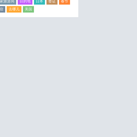
家旅游局
目的地
日本
签证
春节
宿
去哪儿
美国