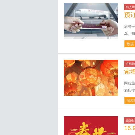
出入境
预
旅游平
岛、胡
数据
在线旅
索
同程旅
酒店搜
同程
旅游目
16.