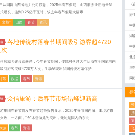
《
9日从国网山西省电力公司获悉，2025年春节假期，山西服务业用电量呈
破
式增长，达到9.25亿千瓦时，较去年春节假期大幅攀...
游
+文旅”
山西
春节
资讯
中
湖
各地传统村落春节期间吸引游客超4720
宿
中
人次
北
住房城乡建设部获悉，今年春节期间，传统村落过大年活动在全国范围内
华
吸引游客突破4720万人次，生动呈现出我国传统村落保护...
同
村落
数据
春节
资讯
标
众信旅游：后春节市场错峰迎新高
销
资
游集团在春节前发布春节趋势报告显示，2025年春节国内游、出境游市
携
火热。一方面，“冷”冰雪游尤为突出，无论是国内的东北...
文
旅游
春节
资讯
飞