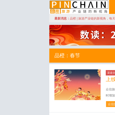
订阅
最新消息：
品橙 | 旅游产业链的新视角，每
品橙旅游
品橙：春节
渠道分
上
众信旅
时增加
众信