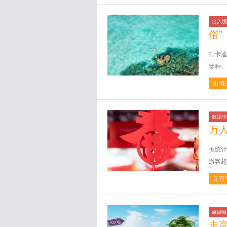
出入境
俗”
打卡迪
物种、
出境
数据中
万
据统计
游客超
元宵
旅游目
走