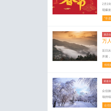
2月1
现爆发
“非遗
酒店住
万
近日从
开展，
传统
渠道分
众信旅
场持续
众信