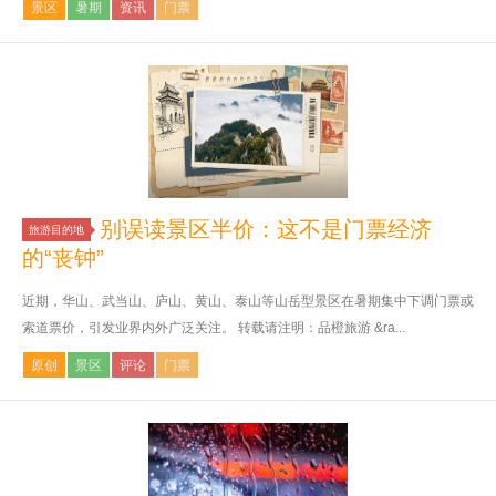
景区
暑期
资讯
门票
别误读景区半价：这不是门票经济
旅游目的地
的“丧钟”
近期，华山、武当山、庐山、黄山、泰山等山岳型景区在暑期集中下调门票或
索道票价，引发业界内外广泛关注。 转载请注明：品橙旅游 &ra...
原创
景区
评论
门票