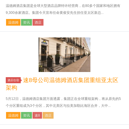
温德姆酒店集团是全球大型酒店品牌特许经营商，在80多个国家和地区拥有
9,300余家酒店。集团今天宣布任命黄俊安先生担任亚太区新总...
温德姆
资讯
酒店
速8母公司温德姆酒店集团重组亚太区
酒店住宿
架构
5月12日，温德姆酒店集团方面透露，集团正在全球重组架构，将从原先的5
个分区重组成为3个分区，其中北美区与拉美加勒比海区合并，大中...
温德姆
资讯
速8
酒店