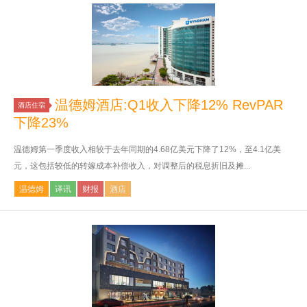
温德姆酒店:Q1收入下降12% RevPAR
酒店住宿
下降23%
温德姆第一季度收入相较于去年同期的4.68亿美元下降了12%，至4.1亿美
元，这包括较低的转嫁成本补偿收入，对调整后的税息折旧及摊...
温德姆
译讯
财报
酒店