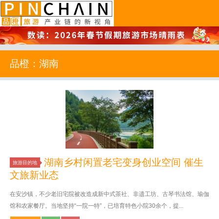
品橙旅游
品橙：湖南
湖南乡村闲置老宅变身创业空间 催生
旅游目的地
文旅新业态
在安沙镇，不少老旧宅院被改造成新中式茶社、非遗工坊、古琴书法馆、瑜伽
馆和农家餐厅。当地坚持“一院一特”，已培育特色小院30余个，提...