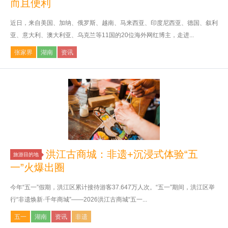
而且便利
近日，来自美国、加纳、俄罗斯、越南、马来西亚、印度尼西亚、德国、叙利
亚、意大利、澳大利亚、乌克兰等11国的20位海外网红博主，走进...
张家界
湖南
资讯
洪江古商城：非遗+沉浸式体验“五
旅游目的地
一”火爆出圈
今年“五一”假期，洪江区累计接待游客37.647万人次。“五一”期间，洪江区举
行“非遗焕新·千年商城”——2026洪江古商城“五一...
五一
湖南
资讯
非遗