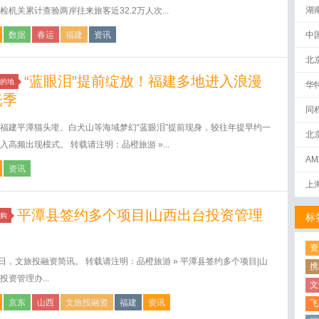
湖
检机关累计查验两岸往来旅客近32.2万人次...
数据
春运
福建
资讯
中
北
“蓝眼泪”提前绽放！福建多地进入浪漫
的地
华
光季
同
福建平潭猫头墘、白犬山等海域梦幻“蓝眼泪”提前现身，较往年提早约一
北
入高频出现模式。 转载请注明：品橙旅游 »...
AM
资讯
下
上
平潭县签约多个项目|山西出台投资管理
购
标
资
6日，文旅投融资简讯。 转载请注明：品橙旅游 » 平潭县签约多个项目|山
携
投资管理办...
文
京东
山西
文旅投融资
福建
资讯
飞