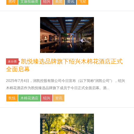
携程
文旅投融资
绍兴
美团
资讯
飞猪
凯悦臻选品牌旗下绍兴木棉花酒店正式
未分类
全面启幕
2025年7月4日，润凯控股有限公司今日宣布（以下简称“润凯公司”），绍兴
木棉花酒店作为凯悦臻选品牌旗下成员于今日正式全面启幕。酒...
凯悦
木棉花酒店
绍兴
资讯