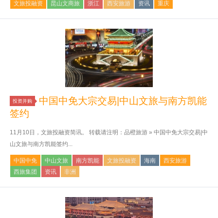
文旅投融资
昆山文商旅
浙江
西安旅游
资讯
重庆
中国中免大宗交易|中山文旅与南方凯能
投资并购
签约
11月10日，文旅投融资简讯。 转载请注明：品橙旅游 » 中国中免大宗交易|中
山文旅与南方凯能签约...
中国中免
中山文旅
南方凯能
文旅投融资
海南
西安旅游
西旅集团
资讯
非洲