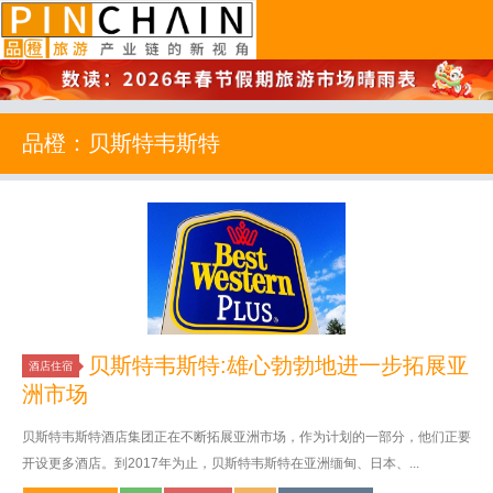
品橙旅游
品橙：贝斯特韦斯特
贝斯特韦斯特:雄心勃勃地进一步拓展亚
酒店住宿
洲市场
贝斯特韦斯特酒店集团正在不断拓展亚洲市场，作为计划的一部分，他们正要
开设更多酒店。到2017年为止，贝斯特韦斯特在亚洲缅甸、日本、...