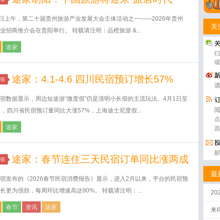
1日上午，第二十届贵州旅游产业发展大会主体活动之一——2026年贵州
关
业招商推介会在贵阳举行。 转载请注明：品橙旅游 &...
途家
途家：4.1-4.6 四川民宿预订增长57%
宿
宿数据显示，周边短途游“微度假”仍是清明小长假的主流玩法。4月1日至
日，四川省民宿预订量同比大涨57%，上海迪士尼度假...
途家
途家：春节连住三天民宿订单同比涨两成
宿
最
宿发布的《2026春节民宿消费报告》显示，进入2月以来，平台的民宿预
长更为强劲，每周环比增速高达90%。 转载请注明：...
2
春节
资讯
途家
来