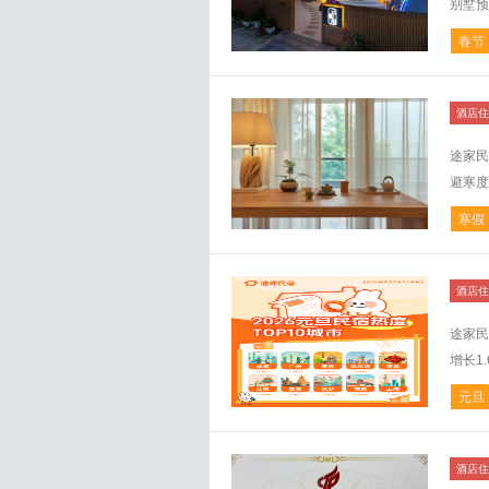
别墅预
春节
酒店住
途家民
避寒度
寒假
酒店住
途家民
增长1.
元旦
酒店住