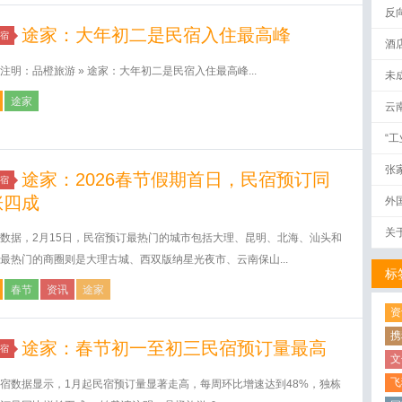
反
途家：大年初二是民宿入住最高峰
宿
酒
注明：品橙旅游 » 途家：大年初二是民宿入住最高峰...
未
途家
云
“
张
途家：2026春节假期首日，民宿预订同
宿
涨四成
外
关
数据，2月15日，民宿预订最热门的城市包括大理、昆明、北海、汕头和
最热门的商圈则是大理古城、西双版纳星光夜市、云南保山...
标
春节
资讯
途家
资
携
途家：春节初一至初三民宿预订量最高
宿
文
飞
宿数据显示，1月起民宿预订量显著走高，每周环比增速达到48%，独栋