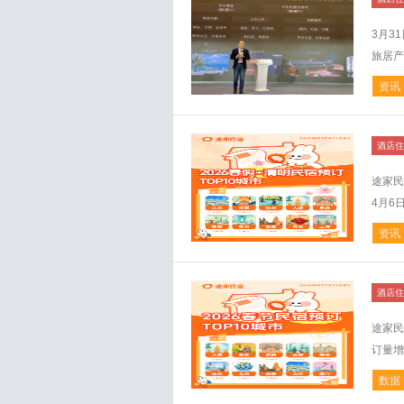
3月3
旅居产
资讯
酒店住
途家民
4月6
资讯
酒店住
途家民
订量增
数据