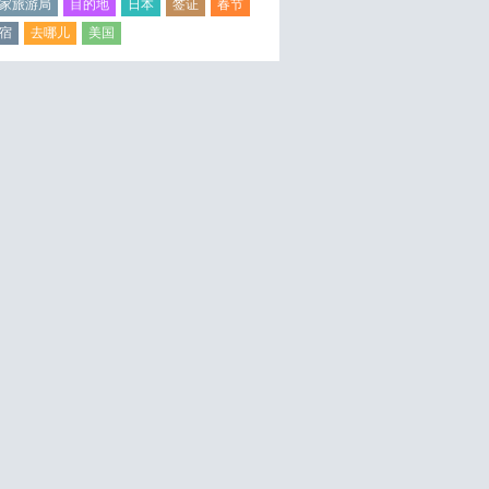
家旅游局
目的地
日本
签证
春节
宿
去哪儿
美国