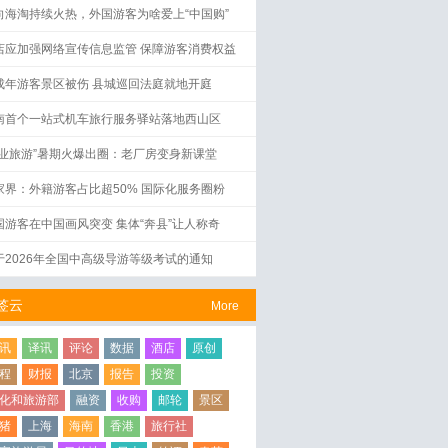
向海淘持续火热，外国游客为啥爱上“中国购”
店应加强网络宣传信息监管 保障游客消费权益
成年游客景区被伤 县城巡回法庭就地开庭
南首个一站式机车旅行服务驿站落地西山区
工业旅游”暑期火爆出圈：老厂房变身新课堂
家界：外籍游客占比超50% 国际化服务圈粉
国游客在中国画风突变 集体“奔县”让人称奇
于2026年全国中高级导游等级考试的通知
签云
More
讯
译讯
评论
数据
酒店
原创
程
财报
北京
报告
投资
化和旅游部
融资
收购
邮轮
景区
猪
上海
海南
香港
旅行社