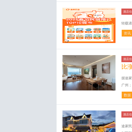
酒店住
转载请
资讯
酒店住
比
据途家
广州；
数据
酒店住
途家民