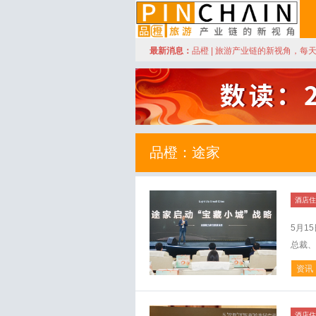
订阅
最新消息：
品橙 | 旅游产业链的新视角，每
品橙旅游
品橙：途家
酒店住
5月1
总裁、
资讯
酒店住