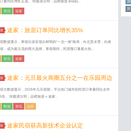
订量同比增长五成。 转载请注明：品橙旅游 &raqu...
国
民
资讯
途家
途家：旅居订单同比增长35%
宿
宿数据显示，寒假出游呈现出鲜明的“一北一南”格局：向北赏冰雪，向南
假，成为最主流的两大选择。寒假期间，民宿预订量最火热...
资讯
途家
途家：元旦最火商圈五分之一在乐园周边
宿
宿大数据显示，2026年元旦假期，平台热门城市的民宿订单量同比去年
6倍。 转载请注明：品橙旅游 » 途家...
数据
资讯
途家
途家民宿获高新技术企业认定
宿