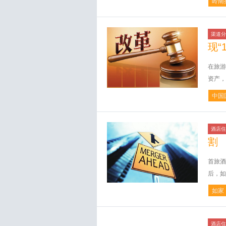
岭南
渠道分
现“
在旅游
资产，
中国
酒店住
割
首旅酒
后，如
如家
酒店住