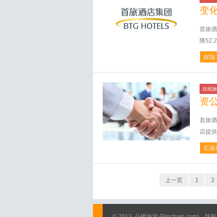
变
首旅酒
降52.
财报
在线旅
资
首旅酒
店提供
石基
上一页
1
2
© 2013
品橙旅游
(Pinchain.com)