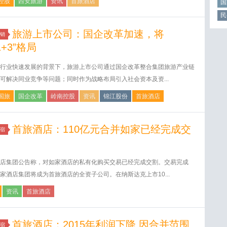
控股
西安旅游
资讯
首旅酒店
国
民
旅游上市公司：国企改革加速，将
销
1+3”格局
行业快速发展的背景下，旅游上市公司通过国企改革整合集团旅游产业链
可解决同业竞争等问题；同时作为战略布局引入社会资本及资...
国旅
国企改革
岭南控股
资讯
锦江股份
首旅酒店
首旅酒店：110亿元合并如家已经完成交
宿
店集团公告称，对如家酒店的私有化购买交易已经完成交割。交易完成
家酒店集团将成为首旅酒店的全资子公司。在纳斯达克上市10...
资讯
首旅酒店
首旅酒店：2015年利润下降 因合并范围
宿