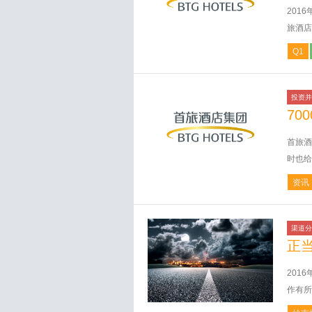
201
旅酒店
Q1
投资并
70
首旅酒
时也给
资讯
渠道分
正
201
作有所