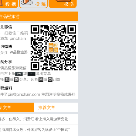
注品橙旅游
@品橙旅游
新文章
推荐文章
得多、住得久、消费旺 看上海入境游新变化
向海淘持续火热，外国游客为啥爱上“中国购”