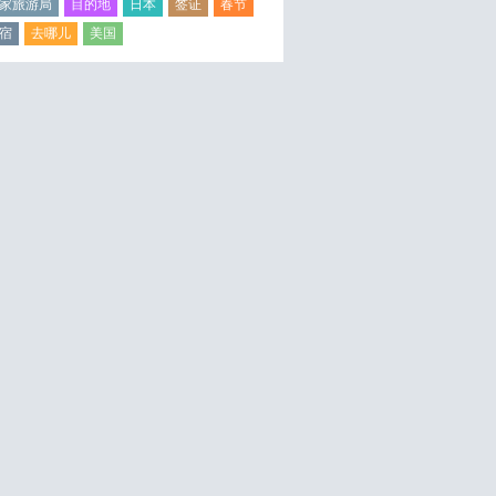
家旅游局
目的地
日本
签证
春节
宿
去哪儿
美国