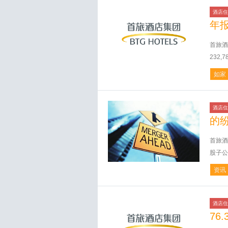
酒店住
年
首旅酒
232,
如家
酒店住
的
首旅酒
股子公
资讯
酒店住
76.