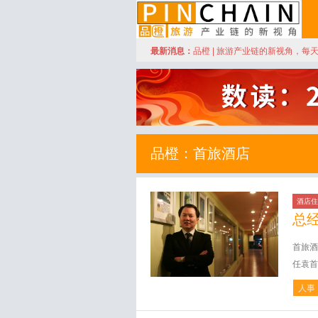
订阅
最新消息：
品橙 | 旅游产业链的新视角，每
品橙旅游
品橙：首旅酒店
酒店住
总
首旅酒
任袁首
人事