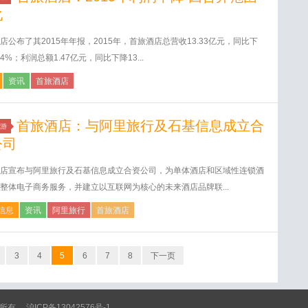
化
店公布了其2015年年报，2015年，首旅酒店总营收13.33亿元，同比下
24%；利润总额1.47亿元，同比下降13...
资讯
首旅酒店
首旅酒店：与阿里旅行及石基信息成立合
游
公司
店宣布与阿里旅行及石基信息成立合资公司，为单体酒店和区域性连锁酒
整体电子商务服务，并建立以互联网为核心的未来酒店品牌联...
信息
资讯
阿里旅行
首旅酒店
3
4
5
6
7
8
下一页
 版权所有
沪ICP备13042576号-1