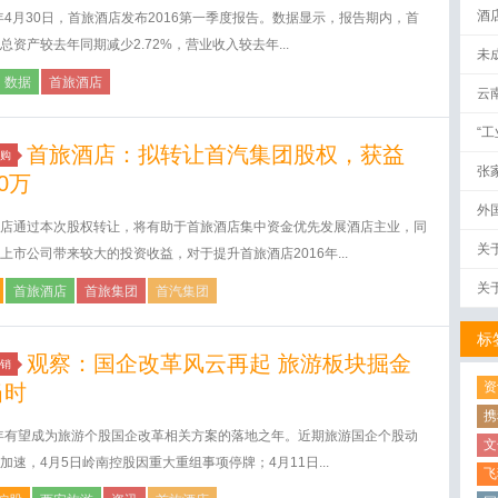
酒
6年4月30日，首旅酒店发布2016第一季度报告。数据显示，报告期内，首
总资产较去年同期减少2.72%，营业收入较去年...
未
数据
首旅酒店
云
“
首旅酒店：拟转让首汽集团股权，获益
购
张
00万
外
店通过本次股权转让，将有助于首旅酒店集中资金优先发展酒店主业，同
关
上市公司带来较大的投资收益，对于提升首旅酒店2016年...
关
首旅酒店
首旅集团
首汽集团
标
观察：国企改革风云再起 旅游板块掘金
销
资
当时
携
6年有望成为旅游个股国企改革相关方案的落地之年。近期旅游国企个股动
文
加速，4月5日岭南控股因重大重组事项停牌；4月11日...
飞