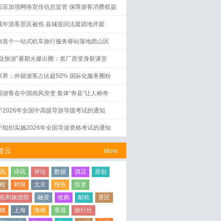
店应加强网络宣传信息监管 保障游客消费权益
成年游客景区被伤 县城巡回法庭就地开庭
南首个一站式机车旅行服务驿站落地西山区
工业旅游”暑期火爆出圈：老厂房变身新课堂
家界：外籍游客占比超50% 国际化服务圈粉
国游客在中国画风突变 集体“奔县”让人称奇
于2026年全国中高级导游等级考试的通知
于组织实施2026年全国导游资格考试的通知
签云
More
讯
译讯
评论
数据
酒店
原创
程
财报
北京
报告
投资
化和旅游部
融资
收购
邮轮
景区
猪
上海
海南
香港
旅行社