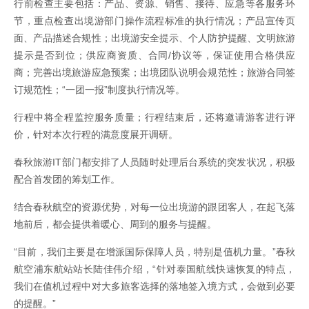
行前检查主要包括：产品、资源、销售、接待、应急等各服务环
节，重点检查出境游部门操作流程标准的执行情况；产品宣传页
面、产品描述合规性；出境游安全提示、个人防护提醒、文明旅游
提示是否到位；供应商资质、合同/协议等，保证使用合格供应
商；完善出境旅游应急预案；出境团队说明会规范性；旅游合同签
订规范性；“一团一报”制度执行情况等。
行程中将全程监控服务质量；行程结束后，还将邀请游客进行评
价，针对本次行程的满意度展开调研。
春秋旅游IT部门都安排了人员随时处理后台系统的突发状况，积极
配合首发团的筹划工作。
结合春秋航空的资源优势，对每一位出境游的跟团客人，在起飞落
地前后，都会提供着暖心、周到的服务与提醒。
“目前，我们主要是在增派国际保障人员，特别是值机力量。”春秋
航空浦东航站站长陆佳伟介绍，“针对泰国航线快速恢复的特点，
我们在值机过程中对大多旅客选择的落地签入境方式，会做到必要
的提醒。”