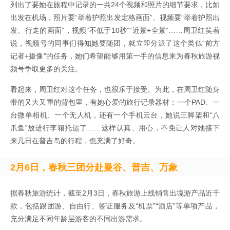
列出了要她在旅程中记录的一共24个视频和照片的细节要求，比如
出发在机场，照片要“举着护照出发定格画面”、视频要“举着护照出
发、行走的画面”，视频“不低于10秒”“近景+全景”……周卫红笑着
说，视频号的同事们得知她要随团，就立即分派了这个类似“前方
记者+摄像”的任务，她们希望能够用第一手的信息来为春秋旅游视
频号争取更多的关注。
看起来，周卫红对这个任务，也很乐于接受。为此，在周卫红随身
带的又大又重的背包里，有她心爱的旅行记录器材：一个PAD、一
台微单相机、一个无人机，还有一个手机云台，她说三脚架和“八
爪鱼”放进行李箱托运了……这样认真、用心，不免让人对她接下
来几日在普吉岛的行程，也充满了好奇。
2月6日，春秋三团分赴曼谷、普吉、万象
据春秋旅游统计，截至2月3日，春秋旅游上线销售出境游产品近千
款，包括跟团游、自由行、签证服务及“机票”“酒店”等单项产品，
充分满足不同年龄层游客的不同出游需求。