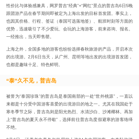
性价比与体验感兼具，网罗普吉“经典”+“网红”景点的普吉岛6日5晚
跟团游产品在春节期间即被定为上海出发的目标首发团。事实上，
也因其价格、行程、签证（泰国可选落地签）、航班时刻等方面的
优势，迅速吸引了不少爱玩、会玩的上海游客，前来咨询、报名。
一经推出，当天即售罄。
上海之外，全国多地的游客也纷纷选择春秋旅游的产品，开启本次
的出境游。2月6日当天，从广州、昆明等地出发的出境游首发团，
也都是趣味十足、特色鲜明。
“泰”久不见，普吉岛
被誉为“泰国珍珠”的普吉岛是泰国南部的一处“世外桃源”，一直以
来都是十分受中国游客喜爱的出境游目的地之一。尤其在我国处于
寒冬季节之际，普吉岛则是阳光热烈、水清沙白、沙滩椰林。再加
上“普吉岛的夏天永不停歇”，选择前往普吉岛度假避寒的游客络绎
不绝。