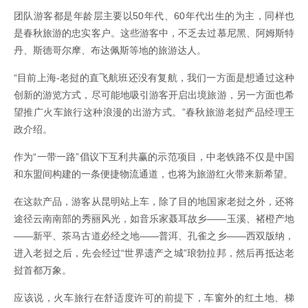
团队游客都是年龄层主要以50年代、60年代出生的为主，同样也
是春秋旅游的忠实客户。这些游客中，不乏去过慕尼黑、阿姆斯特
丹、斯德哥尔摩、布达佩斯等地的旅游达人。
“目前上海-老挝的直飞航班还没有复航，我们一方面是想通过这种
创新的游览方式，尽可能地吸引游客开启出境旅游，另一方面也希
望推广火车旅行这种浪漫的出游方式。”春秋旅游老挝产品经理王
政介绍。
作为“一带一路”倡议下互利共赢的示范项目，中老铁路不仅是中国
和东盟间构建的一条便捷物流通道，也将为旅游红火带来新希望。
在这款产品，游客从昆明站上车，除了目的地国家老挝之外，还将
途径云南南部的秀丽风光，如音乐家聂耳故乡——玉溪、褚橙产地
——新平、茶马古道必经之地——普洱、孔雀之乡——西双版纳，
进入老挝之后，先会经过“世界遗产之城”琅勃拉邦，然后再抵达老
挝首都万象。
应该说，火车旅行在舒适度许可的前提下，车窗外的红土地、梯