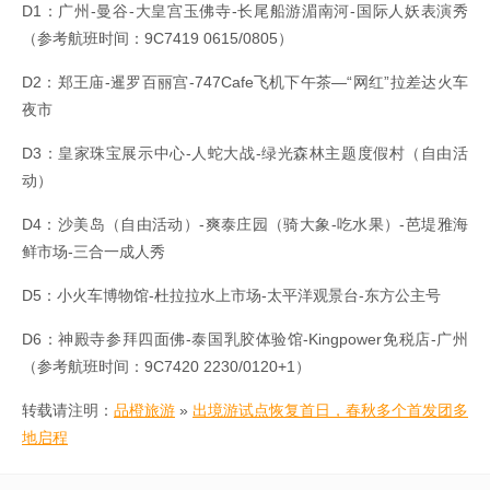
D1：广州-曼谷-大皇宫玉佛寺-长尾船游湄南河-国际人妖表演秀
（参考航班时间：9C7419 0615/0805）
D2：郑王庙-暹罗百丽宫-747Cafe飞机下午茶—“网红”拉差达火车
夜市
D3：皇家珠宝展示中心-人蛇大战-绿光森林主题度假村（自由活
动）
D4：沙美岛（自由活动）-爽泰庄园（骑大象-吃水果）-芭堤雅海
鲜市场-三合一成人秀
D5：小火车博物馆-杜拉拉水上市场-太平洋观景台-东方公主号
D6：神殿寺参拜四面佛-泰国乳胶体验馆-Kingpower免税店-广州
（参考航班时间：9C7420 2230/0120+1）
转载请注明：
品橙旅游
»
出境游试点恢复首日，春秋多个首发团多
地启程