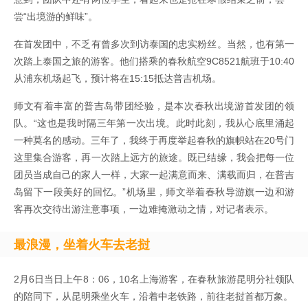
尝“出境游的鲜味”。
在首发团中，不乏有曾多次到访泰国的忠实粉丝。当然，也有第一
次踏上泰国之旅的游客。他们搭乘的春秋航空9C8521航班于10:40
从浦东机场起飞，预计将在15:15抵达普吉机场。
师文有着丰富的普吉岛带团经验，是本次春秋出境游首发团的领
队。“这也是我时隔三年第一次出境。此时此刻，我从心底里涌起
一种莫名的感动。三年了，我终于再度举起春秋的旗帜站在20号门
这里集合游客，再一次踏上远方的旅途。既已结缘，我会把每一位
团员当成自己的家人一样，大家一起满意而来、满载而归，在普吉
岛留下一段美好的回忆。”机场里，师文举着春秋导游旗一边和游
客再次交待出游注意事项，一边难掩激动之情，对记者表示。
最浪漫，坐着火车去老挝
2月6日当日上午8：06，10名上海游客，在春秋旅游昆明分社领队
的陪同下，从昆明乘坐火车，沿着中老铁路，前往老挝首都万象。