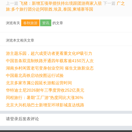
上一篇
飞猪：新增五项举措扶持出境跟团游商家入驻
下一篇
广之
旅:多个旅行团分赴阿联酋,埃及,泰国,柬埔寨等国
浏览有关
春秋旅游
资讯
的文章
浏览本文相关文章
游主题乐园，超六成受访者更看重文化IP吸引力
中国首条双流制铁路开通四年载客逾4150万人次
湖南乡村闲置老宅变身创业空间 催生文旅新业态
中国最北高铁启动按图运行试验
北京多家市属公园延长游船运营时间
华特迪士尼2026财年三季度营收252亿美元
同程旅行：暑期“工厂游”热度同比大涨36%
北京大兴机场巴士新增至环球影城直达线路
请登录后发表评论