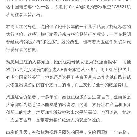
名中国籍游客中的一名，将搭乘10：40起飞的春秋航空9C8521航
班前往泰国普吉岛。
在周卫红的身边，是陪伴了她十多年的一个几乎贴满了托运标签的
大行李箱。这些让旅行箱看起来有些沧桑的行李标签，一直在标明
曾经旅行的远方有“多么多”。这沧桑里，也有着周卫红作为资深旅
行爱好者的骄傲。
熟悉周卫红的人都知道，她的视频号被认证为“旅游自媒体”，而她
对自己的定义则是“旅游达人+资深旅游从业者”。周卫红的护照上
有多个国家的签证，但她还是选择了将泰国普吉岛作为她自己在试
点恢复出境游后的首个旅行目的地，而且支付了全部的旅游费用。
周卫红告诉记者，十多年前，她就已经多次去过普吉岛，然而越是
大家都以为熟悉得不能熟悉的出境游目的地，旅行社在产品和服务
创新上的能力，才更加能够被检验出水平的高低。也可以说，她这
一次去普吉岛，是带着游客和旅游人的双重体验的。
出发前几天，春秋旅游视频号团队的同事，交给周卫红一个表格，