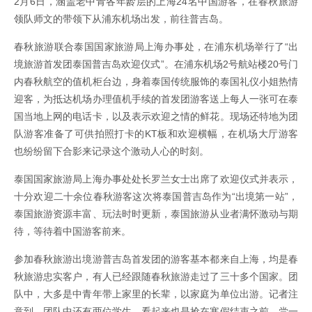
2月6日，涵盖老中青各年龄层的上海24名中国游客，在春秋旅游
领队师文的带领下从浦东机场出发，前往普吉岛。
春秋旅游联合泰国国家旅游局上海办事处，在浦东机场举行了“出
境旅游首发团泰国普吉岛欢迎仪式”。在浦东机场2号航站楼20号门
内春秋航空的值机柜台边，身着泰国传统服饰的泰国礼仪小姐热情
迎客，为抵达机场办理值机手续的首发团游客送上每人一张可在泰
国当地上网的电话卡，以及表示欢迎之情的鲜花。现场还特地为团
队游客准备了可供拍照打卡的KT板和欢迎横幅，在机场大厅游客
也纷纷留下合影来记录这个激动人心的时刻。
泰国国家旅游局上海办事处处长罗兰女士出席了欢迎仪式并表示，
十分欢迎二十余位春秋游客这次将泰国普吉岛作为“出境第一站”，
泰国旅游资源丰富、玩法时时更新，泰国旅游从业者满怀激动与期
待，等待着中国游客前来。
参加春秋旅游出境游普吉岛首发团的游客基本都来自上海，均是春
秋旅游忠实客户，有人已经跟随春秋旅游走过了三十多个国家。团
队中，大多是中青年带上家里的长辈，以家庭为单位出游。记者注
意到，团队中还有两位学生，看起来也是抢在寒假结束之前，尝一