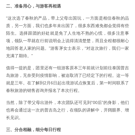
二、准备用心，与游客再相遇
“这次选了春秋的产品，带上父母出国玩，一方面是相信春秋的品
质，另一方面，我们也多年未出国了，很多东西难免都会觉得有些
陌生。选择跟团的好处就是免了人生地不熟的心慌，很多注意事
项，领队一早就在行前说明会上说得清清楚楚，而且全程都很耐心
地回答老人家的问题。”游客茅女士表示，“对这次旅行，我们一家
充满了期待。”
值得一提的是，团里还有一组游客原本三年前就计划前往泰国普吉
岛旅游，无奈受到疫情影响，被迫取消了已经定下的行程。这一等
就是三年。在了解到2月6日起出境游试点恢复后，第一时间联系了
春秋旅游的销售咨询并报名了本次行程。
当然，除了带父母出游外，本次团队还可见到“00后”的身影，他们
也将会通过这一次的普吉岛之行，在领队的讲解中，开阔眼界、增
长见识。
三、分合相融，细分每日行程