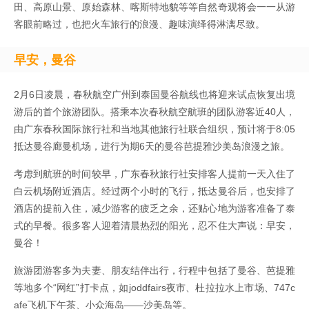
田、高原山景、原始森林、喀斯特地貌等等自然奇观将会一一从游
客眼前略过，也把火车旅行的浪漫、趣味演绎得淋漓尽致。
早安，曼谷
2月6日凌晨，春秋航空广州到泰国曼谷航线也将迎来试点恢复出境
游后的首个旅游团队。搭乘本次春秋航空航班的团队游客近40人，
由广东春秋国际旅行社和当地其他旅行社联合组织，预计将于8:05
抵达曼谷廊曼机场，进行为期6天的曼谷芭提雅沙美岛浪漫之旅。
考虑到航班的时间较早，广东春秋旅行社安排客人提前一天入住了
白云机场附近酒店。经过两个小时的飞行，抵达曼谷后，也安排了
酒店的提前入住，减少游客的疲乏之余，还贴心地为游客准备了泰
式的早餐。很多客人迎着清晨热烈的阳光，忍不住大声说：早安，
曼谷！
旅游团游客多为夫妻、朋友结伴出行，行程中包括了曼谷、芭提雅
等地多个“网红”打卡点，如joddfairs夜市、杜拉拉水上市场、747c
afe飞机下午茶、小众海岛——沙美岛等。