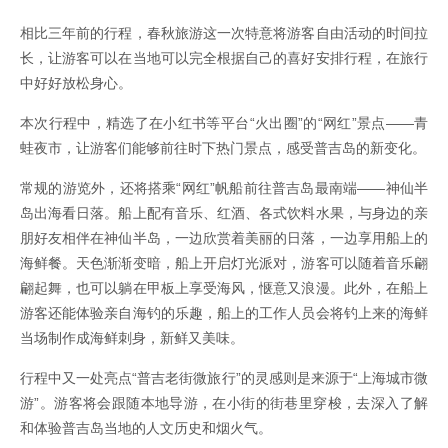
相比三年前的行程，春秋旅游这一次特意将游客自由活动的时间拉
长，让游客可以在当地可以完全根据自己的喜好安排行程，在旅行
中好好放松身心。
本次行程中，精选了在小红书等平台“火出圈”的“网红”景点——青
蛙夜市，让游客们能够前往时下热门景点，感受普吉岛的新变化。
常规的游览外，还将搭乘“网红”帆船前往普吉岛最南端——神仙半
岛出海看日落。船上配有音乐、红酒、各式饮料水果，与身边的亲
朋好友相伴在神仙半岛，一边欣赏着美丽的日落，一边享用船上的
海鲜餐。天色渐渐变暗，船上开启灯光派对，游客可以随着音乐翩
翩起舞，也可以躺在甲板上享受海风，惬意又浪漫。此外，在船上
游客还能体验亲自海钓的乐趣，船上的工作人员会将钓上来的海鲜
当场制作成海鲜刺身，新鲜又美味。
行程中又一处亮点“普吉老街微旅行”的灵感则是来源于“上海城市微
游”。游客将会跟随本地导游，在小街的街巷里穿梭，去深入了解
和体验普吉岛当地的人文历史和烟火气。