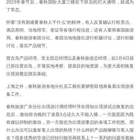
2023年春节后，春秋国际大厦三楼在下班后的灯火通明，就成为
了常态。
怀着“没有困难要春秋人干什么”的精神，有人反复确认行程景点、
酒店房间、当地用车、签证等各项行程信息；还有人要和泰国旅游
局、春秋旅游泰国分社、泰国当地地接社进行积极讨论，进行积极
讨论，落实产品细节。
普吉岛产品经理、亚太部总经理以及春秋旅游总经理，在2月4日就
已前往普吉岛，开展实地考察、摸底目的地资源，为更大面积恢复
出境游奠定踏实基础。
上海之外，春秋旅游各地分社员工都在紧锣密鼓地筹备着出境游准
备工作。
春秋旅游广东分社出境游计调经理叶萍在得知出境游试点恢复的信
息后，激动得当晚到了凌晨3点还久久不能入睡，一方面是因为既
有难以抑制的激动，另一方面也为出境游重启的各项工作犯愁。用
什么办法可以激发客人出境的热情？什么样的产品能够吸引客人报
名？很多优秀的导游已经转行能否再联系上？一系列的问题等着她