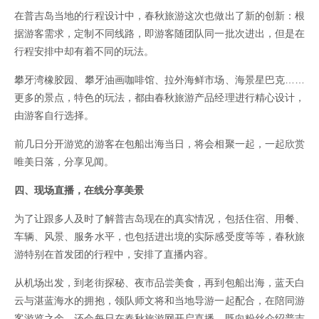
在普吉岛当地的行程设计中，春秋旅游这次也做出了新的创新：根
据游客需求，定制不同线路，即游客随团队同一批次进出，但是在
行程安排中却有着不同的玩法。
攀牙湾橡胶园、攀牙油画咖啡馆、拉外海鲜市场、海景星巴克……
更多的景点，特色的玩法，都由春秋旅游产品经理进行精心设计，
由游客自行选择。
前几日分开游览的游客在包船出海当日，将会相聚一起，一起欣赏
唯美日落，分享见闻。
四、现场直播，在线分享美景
为了让跟多人及时了解普吉岛现在的真实情况，包括住宿、用餐、
车辆、风景、服务水平，也包括进出境的实际感受度等等，春秋旅
游特别在首发团的行程中，安排了直播内容。
从机场出发，到老街探秘、夜市品尝美食，再到包船出海，蓝天白
云与湛蓝海水的拥抱，领队师文将和当地导游一起配合，在陪同游
客游览之余，还会每日在春秋旅游网开启直播，既向粉丝介绍普吉