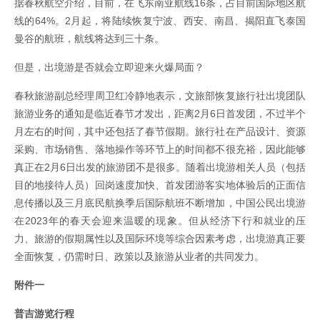
据春秋航空介绍，目前，在飞东南亚航线16条，占目前国际地区航
线的64%。2月起，将陆续恢复宁波、西安、南昌、揭阳直飞泰国
曼谷的航班，航线将达到三十条。
但是，出境游是否就会立即迎来火爆局面？
春秋旅游副总经理周卫红冷静地表示，文旅部恢复旅行社出境团队
旅游业务的通知是临近春节才发出，距离2月6日首发团，不过半个
月左右的时间，其中还包括了春节假期。旅行社在产品设计、资源
采购、市场销售、落地操作等环节上的时间都不很充裕，因此能够
真正在2月6日出发的旅游团不是很多。随着出境游相关人员（包括
目的地接待人员）回岗速度加快、首发团游客实地体验后的正面信
息传播以及三月底民航换季后国际航班不断增加，中国公民出境游
在2023年的春天会迎来温暖的现象。但从经济下行和就业的压
力、旅游的假期属性以及国际环境等综合因素考虑，出境游真正要
全面恢复，仍需时日、政策以及旅游从业者的共同发力。
附件一
普吉游览行程