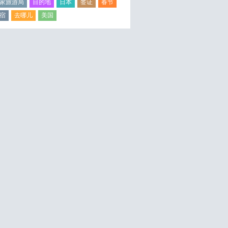
家旅游局
目的地
日本
签证
春节
宿
去哪儿
美国