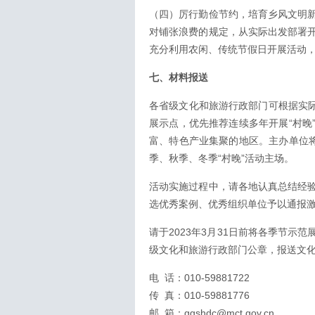
（四）厉行勤俭节约，培育乡风文明
对铺张浪费的规定，从实际出发部署
充分利用农闲、传统节假日开展活动
七、材料报送
各省级文化和旅游行政部门可根据实际
展示点，优先推荐连续多年开展“村晚
富、特色产业集聚的地区。主办单位将
季、秋季、冬季“村晚”活动主场。
活动实施过程中，请各地认真总结经
选优秀案例、优秀组织单位予以通报
请于2023年3月31日前将各季节示范
级文化和旅游行政部门公章，报送文
电 话：010-59881722
传 真：010-59881776
邮 箱：ggshdc@mct.gov.cn