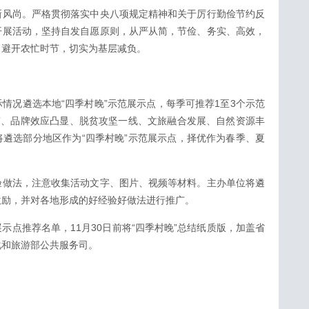
新风尚。严格贯彻落实中央八项规定精神和关于厉行勤俭节约反
开展活动，坚持自发自愿原则，从严从简，节俭、务实、高效，
，避开农忙时节，切实为基层减负。
情况遴选本地“四季村晚”示范展示点，每季可推荐1至3个示范
”、品牌效应凸显、脱贫攻坚一线、文旅融合发展、自然资源丰
遴选部分地区作为“四季村晚”示范展示点，择优作为春季、夏
验做法，注意收集活动文字、图片、视频等材料。主办单位将遴
激励，并对各地形成的好经验好做法进行推广。
展示点推荐名单，11月30日前将“四季村晚”总结纸质版，加盖省
化和旅游部公共服务司。