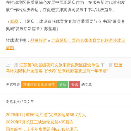
在推动地区高质量绿色发展中展现延庆作为，在服务新时代首都发
展中作出延庆表达，在促进京津冀协同发展中书写延庆篇章。
（
原题
：《延庆：建设京张体育文化旅游带重要节点 书写“最美冬
奥城”发展崭新篇章》苏蓝鑫）
转载请注明：
品橙旅游
»
北京延庆：擘画京张体育文化旅游带建设
蓝图
上一篇
江苏第3批省级夜间文旅消费集聚区建设单位
下一篇
巴厘
岛计划限制外国游客 省长称“想来旅游需要提前一年申请”
浏览有关
京张体育文化旅游带
延庆
资讯
的文章
浏览本文相关文章
2026年7月重庆“两江游”完成客运量36.7万人
2026年7月长江三峡游轮发船495艘次
国泰航空：上半年集团盈利62.43亿港元