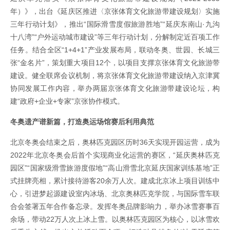
年）》，出台《延庆区推进〈京张体育文化旅游带建设规划〉实施
三年行动计划》，推出“国际滑雪度假旅游胜地”“延庆东南山·九沟
十八湾”“户外运动城市建设”等三年行动计划，分解制定近百项工作
任务。结合全区“1+4+1”产业发展布局，联动冬奥、世园、长城三
张“金名片”，策划重大项目12个，以项目支撑京张体育文化旅游带
建设。健全联席会议机制，将京张体育文化旅游带建设纳入京津冀
协同发展工作内容，举办两届京张体育文化旅游带建设论坛，构
建“政府+企业+专家”京张协作模式。
冬奥遗产谱新篇，打造奥运场馆赛后利用典范
北京冬奥会结束之后，奥林匹克园区历时36天实现开园运营，成为
2022年北京冬奥会后首个实现商业化运营的赛区，“延庆奥林匹克
园区”“国家级滑雪旅游度假地”“高山滑雪北京延庆国家训练基地”正
式挂牌亮相，累计接待游客20余万人次。建成北京冰上项目训练中
心，引进梦起源建设室内冰场、北京奥林匹克学院，与国际雪车联
合会签署五年合作备忘录。发挥冬奥品牌影响力，举办冰雪赛事百
余场，带动22万人次上冰上雪。以奥林匹克园区为核心，以冰雪欢