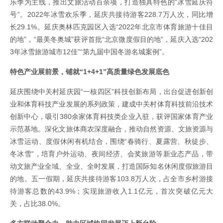
乐季为主线，推出文旅活动百余项，打造独具特色的“冰雪延庆符
号”。2022年冰雪欢乐季，延庆共接待游客228.7万人次，同比增
长29.1%。延庆奥林匹克园区入选“2022年北京市体育旅游十佳目
的地”，“最美冬奥城”获评首批“北京微度假目的地”，延庆入选“202
3年冰雪旅游城市12佳”“第九届中国冬游名城案例”。
特色产业展前景，铺就“1+4+1”高质量绿色发展底色
延庆围绕中关村延庆园“一核四区”科技创新布局，出台促进创新创
业和体育科技产业发展的系列政策，建成中关村体育科技前沿技术
创新中心，吸引380余家体育科技类企业入驻，获评国家体育产业
示范基地。深化文旅体商农深度融合，推动自然资源、文旅资源与
冰雪运动、度假休闲有机结合，围绕“春骑行、夏露营、秋徒步、
冬冰雪”，培育户外运动、夜间经济、会奖旅游等新业态产品，带
动文旅产业全域、全业、全时发展，打造国际知名休闲度假旅游目
的地。五一假期，延庆共接待游客103.8万人次，占全市乡村游接
待游客总数的43.9%；实现旅游收入1.1亿元，首次突破亿元大
关，占比38.0%。