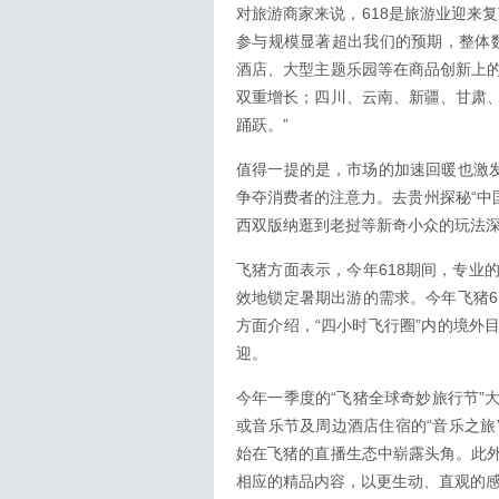
对旅游商家来说，618是旅游业迎来
参与规模显著超出我们的预期，整体数
酒店、大型主题乐园等在商品创新上
双重增长；四川、云南、新疆、甘肃
踊跃。”
值得一提的是，市场的加速回暖也激发
争夺消费者的注意力。去贵州探秘“中国
西双版纳逛到老挝等新奇小众的玩法
飞猪方面表示，今年618期间，专业
效地锁定暑期出游的需求。今年飞猪6
方面介绍，“四小时飞行圈”内的境外
迎。
今年一季度的“飞猪全球奇妙旅行节”
或音乐节及周边酒店住宿的“音乐之旅
始在飞猪的直播生态中崭露头角。此
相应的精品内容，以更生动、直观的