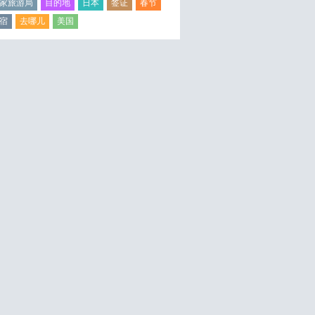
家旅游局
目的地
日本
签证
春节
宿
去哪儿
美国