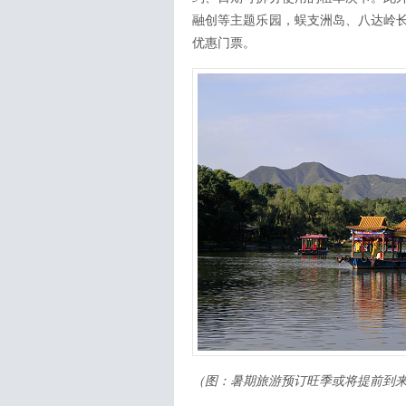
融创等主题乐园，蜈支洲岛、八达岭
优惠门票。
（图：暑期旅游预订旺季或将提前到