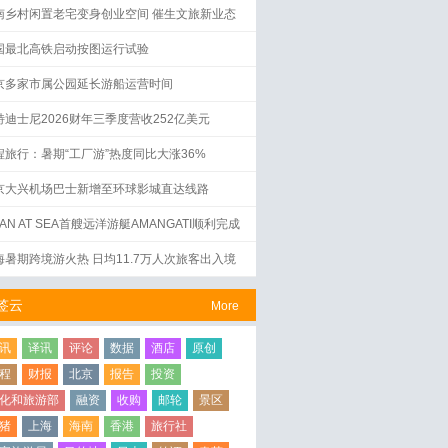
南乡村闲置老宅变身创业空间 催生文旅新业态
国最北高铁启动按图运行试验
京多家市属公园延长游船运营时间
特迪士尼2026财年三季度营收252亿美元
程旅行：暑期“工厂游”热度同比大涨36%
京大兴机场巴士新增至环球影城直达线路
AN AT SEA首艘远洋游艇AMANGATI顺利完成
水仪式
海暑期跨境游火热 日均11.7万人次旅客出入境
签云
More
讯
译讯
评论
数据
酒店
原创
程
财报
北京
报告
投资
化和旅游部
融资
收购
邮轮
景区
猪
上海
海南
香港
旅行社