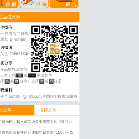
注品橙旅游
@品橙旅游
新文章
推荐文章
主题乐园，超六成受访者更看重文化IP吸引力
国首条双流制铁路开通四年载客逾4150万人次