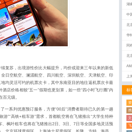
湖
中
北
华
同
北
AM
持续复苏，出境游性价比大幅提升，均价或迎来三年以来的新低
下
、全日空航空、澜湄航空、四川航空、深圳航空、天津航空、印
上
返地均灵活可约的机票次卡，其中东南亚目的地往返机票次卡最
外酒店价格相较“五一”假期也更划算，如一些“四小时飞行圈”内
标
在百元级。
资
出了一系列优惠预订服务，方便“00后”消费者期待已久的第一趟
携
旅游”“高铁+租车游”需求，首都航空将在飞猪推出“大学生特种
文
车、枫叶租车也将在飞猪推出2日、3日、7日等全国多地灵活预
飞
外，北京环球度假区、上海迪士尼度假区、长隆、方特、海昌、