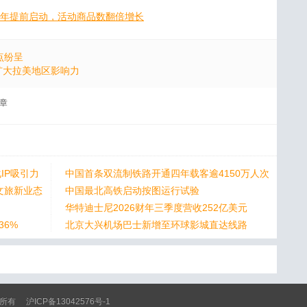
往年提前启动，活动商品数翻倍增长
点纷呈
 扩大拉美地区影响力
章
IP吸引力
中国首条双流制铁路开通四年载客逾4150万人次
文旅新业态
中国最北高铁启动按图运行试验
华特迪士尼2026财年三季度营收252亿美元
36%
北京大兴机场巴士新增至环球影城直达线路
 版权所有
沪ICP备13042576号-1