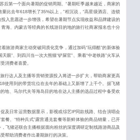
复苏后第一个面向暑期的促销周期。“暑期旺季越来越近，商家的
量比去年618增长了35%以上，”程沉说，“高星级酒店、连锁
的投入意愿进一步增强，希望在暑期节点实现收益和品牌建设的
、青海、内蒙古等经典的长线游目的地的旅行社商家报名也十分
着旅游商家主动突破同质化竞争，通过加码“玩得酷”的新体验
天眼”、到四川当一次大熊猫“铲屎官”、乘着“中老铁路”火车从
深受消费者喜爱。
的旅行达人及主播等营销资源投入将进一步扩大，帮助商家更高
18使用到的带货坑位在去年的基础上又新增了上千个。据飞猪
目的地、马尔代夫等海岛目的地在达人主播的选品过程中备受欢
大促及日常运营数据显示，影视或综艺IP同款线路、结合演唱会
”套餐、“特种兵式”露营通兑套餐等新鲜体验的商品销量，已开
外，飞猪还联合主播根据面向粉丝的深度调研定制线路游商品及
感受帮助消费者作出暑期旅行的决策。