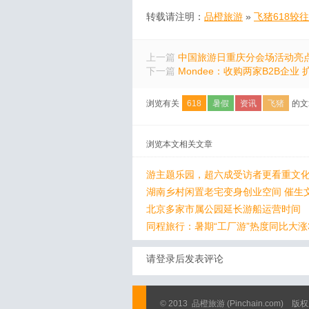
转载请注明：
品橙旅游
»
飞猪618较
上一篇
中国旅游日重庆分会场活动亮
下一篇
Mondee：收购两家B2B企业
浏览有关
618
暑假
资讯
飞猪
的文
浏览本文相关文章
游主题乐园，超六成受访者更看重文化
湖南乡村闲置老宅变身创业空间 催生
北京多家市属公园延长游船运营时间
同程旅行：暑期“工厂游”热度同比大涨
请登录后发表评论
© 2013
品橙旅游
(Pinchain.com)