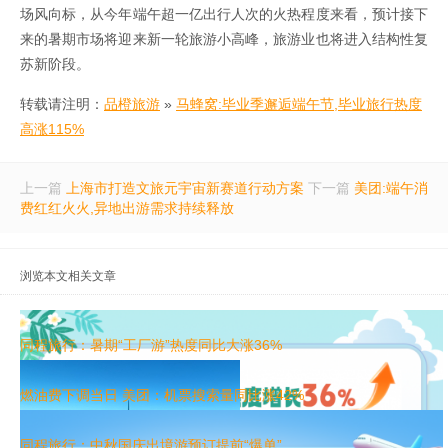
场风向标，从今年端午超一亿出行人次的火热程度来看，预计接下
来的暑期市场将迎来新一轮旅游小高峰，旅游业也将进入结构性复
苏新阶段。
转载请注明：
品橙旅游
»
马蜂窝:毕业季邂逅端午节,毕业旅行热度
高涨115%
上一篇
上海市打造文旅元宇宙新赛道行动方案
下一篇
美团:端午消
费红红火火,异地出游需求持续释放
浏览本文相关文章
同程旅行：暑期“工厂游”热度同比大涨36%
燃油费下调当日 美团：机票搜索量同比涨42%
同程旅行：中秋国庆出境游预订提前“爆单”