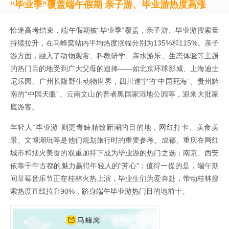
“毕业季”覆盖端午假期 亲子游、毕业游热度高涨
恰逢高考结束，端午假期被“毕业季”覆盖，亲子游、毕业游搜索量
持续拉升，在马蜂窝站内平均热度涨幅分别为135%和115%。亲子
游方面，融入了动物观赏、科教研学、亲水游乐、生态体验等主题
的热门目的地受到广大父母的追捧——如北京环球影城、上海迪士
尼乐园、广州长隆野生动物世界，四川遂宁的“中国死海”、贵州黔
南的“中国天眼”、云南文山的普者黑国家湿地公园等，迎来大批家
庭游客。
年轻人“毕业游”则更青睐精致新潮的目的地，网红打卡、美食美
景、文博潮玩等是他们规划旅行时的重要参考。成都、重庆在网红
城市和烟火美食的双重加持下成为毕业游的热门之选；南京、西安
依靠千年古都的魅力赢得年轻人的“芳心”；值得一提的是，端午期
间草莓音乐节正在桂林火热上演，毕业生们为爱奔赴，带动桂林搜
索热度直线拉升90%，跻身端午毕业游热门目的地前十。