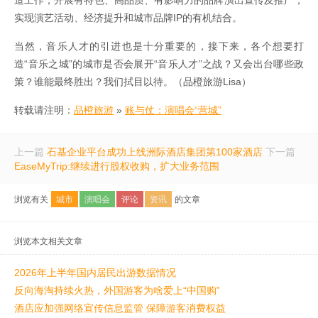
造工作，开展有特色、高品质、有影响力的品牌演出宣传及推广，
实现演艺活动、经济提升和城市品牌IP的有机结合。
当然，音乐人才的引进也是十分重要的，接下来，各个想要打
造“音乐之城”的城市是否会展开“音乐人才”之战？又会出台哪些政
策？谁能最终胜出？我们拭目以待。（品橙旅游Lisa）
转载请注明：
品橙旅游
»
账与仗：演唱会“营城”
上一篇
石基企业平台成功上线洲际酒店集团第100家酒店
下一篇
EaseMyTrip:继续进行股权收购，扩大业务范围
浏览有关
城市
演唱会
评论
资讯
的文章
浏览本文相关文章
2026年上半年国内居民出游数据情况
反向海淘持续火热，外国游客为啥爱上“中国购”
酒店应加强网络宣传信息监管 保障游客消费权益