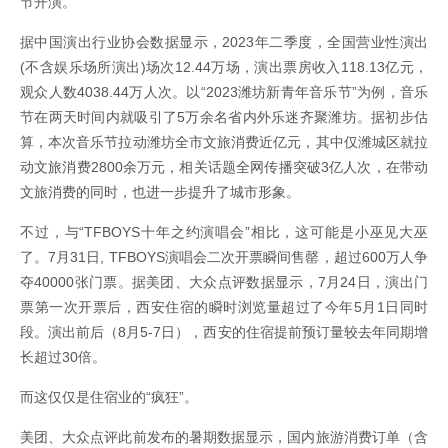
节开演。
据中国演出行业协会数据显示，2023年二季度，全国营业性演出
(不含娱乐场所演出)场次12.44万场，演出票房收入118.13亿元，
观众人数4038.44万人次。以“2023潍坊新青年音乐节”为例，音乐
节在两天时间内就吸引了5万余名省内外乐迷齐聚潍坊。据初步估
算，本次音乐节拉动潍坊全市文旅消费近亿元，其中仅潍城区就拉
动文旅消费2800余万元，相关话题全网传播突破3亿人次，在带动
文旅消费的同时，也进一步提升了城市形象。
不过，与“TFBOYS十年之约演唱会”相比，这可能是小巫见大巫
了。7月31日, TFBOYS演唱会二次开票瞬间售罄，超过600万人争
夺40000张门票。据美团、大众点评数据显示，7月24日，演出门
票第一次开票后，西安住宿的瞬时浏览量超过了今年5月1日同时
段。演出前后（8月5-7日），西安的住宿提前预订量较去年同期增
长超过30倍。
而这仅仅是住宿业的“疯狂”。
美团、大众点评此前发布的暑期数据显示，国内旅游消费订单（含