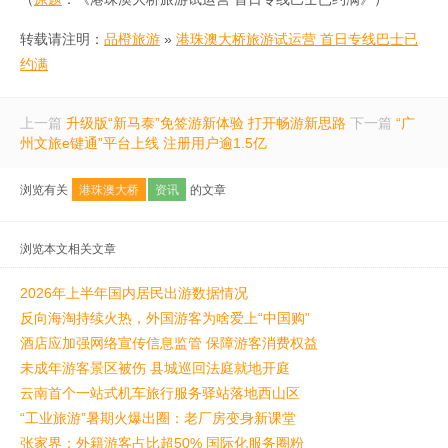
转载请注明：
品橙旅游
»
港珠澳大桥旅游试运营 首日专线巴士已
约满
上一篇
升级版“新马泰”免签游新体验 打开畅游新思路
下一篇
“广
州文旅e键通”平台上线 注册用户逾1.5亿
浏览有关
港珠澳大桥
资讯
的文章
浏览本文相关文章
2026年上半年国内居民出游数据情况
反向海淘持续火热，外国游客为啥爱上“中国购”
酒店应加强网络宣传信息监管 保障游客消费权益
未成年游客景区被伤 县城巡回法庭就地开庭
云南首个一站式机车旅行服务驿站落地西山区
“工业旅游”暑期火爆出圈：老厂房变身新课堂
张家界：外籍游客占比超50% 国际化服务圈粉