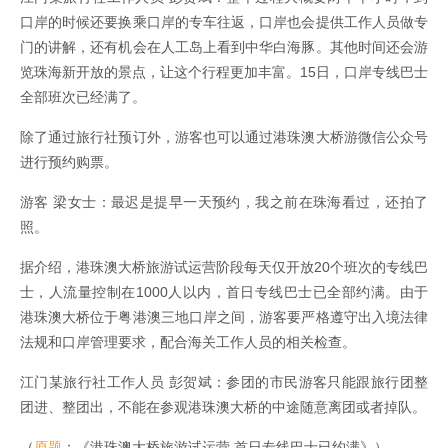
口岸的时候还要换乘口岸的专车往返，口岸也会提供工作人员做专
门的讲解，还有机会在人工岛上看到中华白海豚。其他时间还会游
览珠海新开放的景点，让这个行程更加丰富。15日，口岸专线巴士
全部班次已经满了。
除了通过旅行社预订外，游客也可以通过港珠澳大桥游微信公众号
进行预约购票。
游客 梁女士：最迟是提早一天预约，我之前在珠海看过，还拍了
照。
据介绍，港珠澳大桥旅游试运营阶段每天仅开放20个班次的专线巴
士，人流量控制在1000人以内，首日专线巴士已全部约满。由于
港珠澳大桥位于粤港澳三地口岸之间，游客要严格遵守出入境法律
法规和口岸管理要求，配合海关工作人员的相关检查。
江门某旅行社工作人员 彭贺斌：参团的市民游客只能跟旅行团整
团进、整团出，不能在参观港珠澳大桥的中途随意离团或者掉队。
（
原题
：《港珠澳大桥旅游试运营 首日专线巴士已约满》）