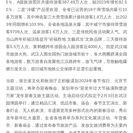
5％。A级旅游景区共接待游客387.49万人次，较2023年增长82.5
0％。二是“冷暖”产品受欢迎。全省已运营的18个滑雪场共吸引10
多万游客，其中神农架三大滑雪场累计接待游客1.8万人次，比202
3年同期增长103.9%。全省各地温泉火爆，其中咸宁市接待滑雪游
客9709人次、温泉游客1.6万人次。三是传统民俗活动聚人气。武
当山跨年祈福活续提升“祈福胜地 太极武当”文旅品牌，三天接待游
客5.5万人次。黄鹤楼跨年游园会入园游客近4000人。四是武汉城
市旅游火热。武汉入围全国热门旅游城市前十，各大商圈挤满全国
各地游客，数万游客自发聚焦江汉路跨年，放飞气球，导致触电爆
燃引发关注，假日城市地铁公交保障不足需引起重视。
当前，湖北省文化和旅游厅正积极谋划2024年春节假日、元宵节
主题活动，将举办迎春晚会、策划举办“迎龙年过大节福满荆楚进
万家”龙年新春文旅主题活动。主场启动仪式拟定于2月3日在武汉
园博园举行，通过精品汇演、优品市集、庙会、春节文艺演出、新
春灯会、无人机表演、非遗展览等多种形式在内的新春活动，秀出
龙年新年红火盛景。全省各地将举办系列文化展演活动、年货集
市、新春庙会，通过发布春节旅游产品、发放文旅消费券为主要内
容，组织全省持续拉动旅游消费。全省各地各级公共文化场馆将免