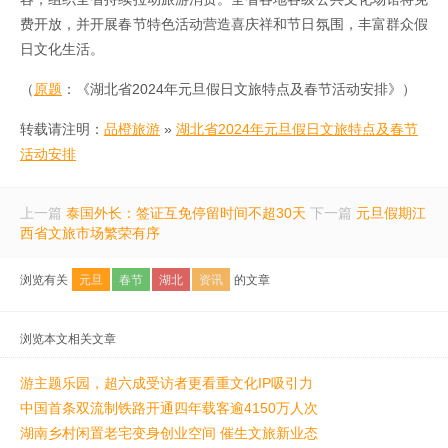
费开放，并开展春节特色活动营造喜庆祥和节日氛围，丰富群众假
日文化生活。
（
原题
：《湖北省2024年元旦假日文旅特点及春节活动安排》）
转载请注明：
品橙旅游
»
湖北省2024年元旦假日文旅特点及春节
活动安排
上一篇
泰国外长：签证互免停留时间不超30天
下一篇
元旦假期江
西省文旅市场繁荣有序
浏览有关
元旦
春节
湖北
资讯
的文章
浏览本文相关文章
游主题乐园，超六成受访者更看重文化IP吸引力
中国首条双流制铁路开通四年载客逾4150万人次
湖南乡村闲置老宅变身创业空间 催生文旅新业态