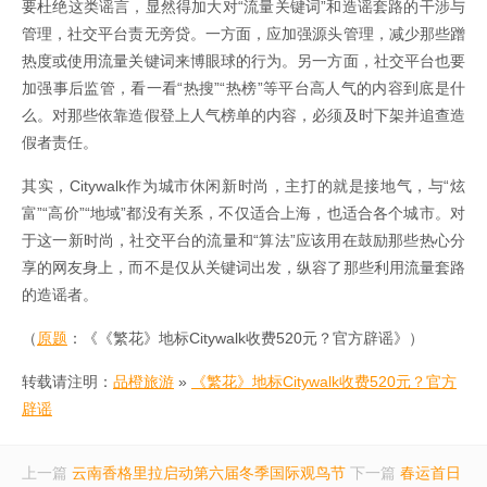
要杜绝这类谣言，显然得加大对“流量关键词”和造谣套路的干涉与
管理，社交平台责无旁贷。一方面，应加强源头管理，减少那些蹭
热度或使用流量关键词来博眼球的行为。另一方面，社交平台也要
加强事后监管，看一看“热搜”“热榜”等平台高人气的内容到底是什
么。对那些依靠造假登上人气榜单的内容，必须及时下架并追查造
假者责任。
其实，Citywalk作为城市休闲新时尚，主打的就是接地气，与“炫
富”“高价”“地域”都没有关系，不仅适合上海，也适合各个城市。对
于这一新时尚，社交平台的流量和“算法”应该用在鼓励那些热心分
享的网友身上，而不是仅从关键词出发，纵容了那些利用流量套路
的造谣者。
（
原题
：《《繁花》地标Citywalk收费520元？官方辟谣》）
转载请注明：
品橙旅游
»
《繁花》地标Citywalk收费520元？官方
辟谣
上一篇
云南香格里拉启动第六届冬季国际观鸟节
下一篇
春运首日