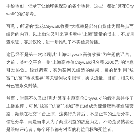
手绘地图，记录了让他印象深刻的各个地标。这些，都是“繁花City
walk”的好参考。
可见，所谓的“繁花Citywalk收费”大概率是部分自媒体为蹭热点而
编造的内容。以上做法又引来更多看中“上海”流量的博主，不加调
查求证，妄加议论，进一步推动了不实信息传播。
这已经不是第一次出现以“上海Citywalk高价收费”为主题的谣言。
之前，某社交平台一则“上海高净值Citywalk报名费5200元”的消息
引发热议。经过调查，实为某网民编造的结果，目的是利用“炫
富”“仇富”“地域差异”等关键词吸引眼球，换取流量。目前，相关账
号已被永久封禁。
然而，时隔不久又出现以“繁花主题高价Citywalk”的假消息并多了
主播跟评，可见“炫富”“仇富”“地域”等已经成为流量密码和造谣套
路，频频在社交平台上演。这类行为背后，不是正常的生活分享、
信息分享，而是当事人为了商业利益的故意为之。不论是发帖者还
是跟帖评论者，每个环节都有对应的利益目标和受益者。