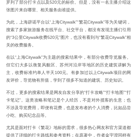
罗列了部分打卡点以及520元的标价。但是，没有一名主播介绍这
张图片来自哪里、相关服务由谁提供。
为此，上海辟谣平台以“上海Citywalk”“繁花Citywalk”等为关键词，
搜索了多家旅游服务在线平台、社交平台，都没有发现主播们引用
的“3公里Citywalk收费520元”图片，也没有看到与“繁花Citywalk”相
关的收费服务。
在以“上海Citywalk”为主题的搜索结果中，有部分收费导览服务。
但它们大多以衡复风貌区、苏州河沿岸等地区的历史建筑讲解为
主，收费标准约单人半天100元。有参加过以上Citywalk项目的网
友评价，导览物有所值，学到了很多不知道的建筑、历史知识。
不过，更多的搜索结果是网友自发分享的“打卡攻略”“打卡地图”“打
卡笔记”。这类攻略和笔记是个人经历，不是对外揽客的生意；也
不涉及导览费用，即便有花费，也是发布者的个人消费，比如品尝
小吃、购买纪念品等。
尤其是面对打卡《繁花》地标的需求，很多热心网友和官方渠道都
提供了详细的打卡路线和参考资料；在原著中，作者金宇澄同样有