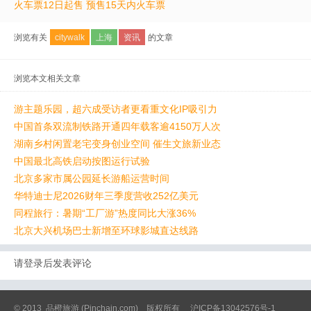
火车票12日起售 预售15天内火车票
浏览有关
citywalk
上海
资讯
的文章
浏览本文相关文章
游主题乐园，超六成受访者更看重文化IP吸引力
中国首条双流制铁路开通四年载客逾4150万人次
湖南乡村闲置老宅变身创业空间 催生文旅新业态
中国最北高铁启动按图运行试验
北京多家市属公园延长游船运营时间
华特迪士尼2026财年三季度营收252亿美元
同程旅行：暑期“工厂游”热度同比大涨36%
北京大兴机场巴士新增至环球影城直达线路
请登录后发表评论
© 2013
品橙旅游
(Pinchain.com) 版权所有
沪ICP备13042576号-1