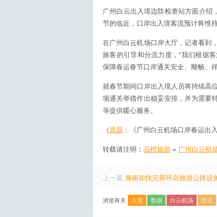
广州白云出入境边防检查站方面介绍，
节的临近，口岸出入境客流预计将维持
在广州白云机场口岸大厅，记者看到
旅客的引导和分流力度，“我们根据
保障春运春节口岸通关安全、顺畅、祥
就春节期间口岸出入境人员将持续高
项通关举措作出稳妥安排，并为需要
等提供暖心服务。
（
原题
：《广州白云机场口岸春运出入
转载请注明：
品橙旅游
»
广州白云机
上一篇
海南加快完善环岛旅游公路设
浏览有关
入境
数据
白云机场
资讯