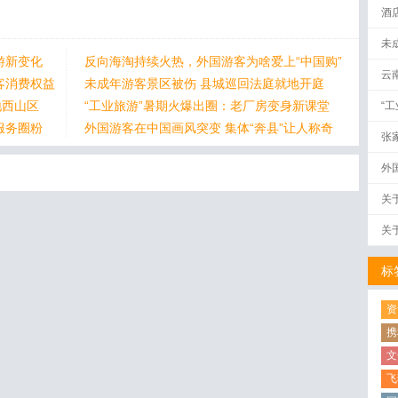
酒
未
游新变化
反向海淘持续火热，外国游客为啥爱上“中国购”
云
客消费权益
未成年游客景区被伤 县城巡回法庭就地开庭
地西山区
“工业旅游”暑期火爆出圈：老厂房变身新课堂
“
服务圈粉
外国游客在中国画风突变 集体“奔县”让人称奇
张
外
关
关
标
资
携
文
飞