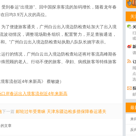
受到春运“出境游”、回中国探亲客流的加码增长，随着龙年春
在日均3.9万人次的高位。
关
，为了便捷旅客通关，广州白云出入境边防检查站加大了出入境
客流波动情况，调整现场勤务组织，配置警力，开足查验通道，
和。”广州白云出入境边防检查站执勤八队队长姚宇表示。
位运行的情况，广州白云出入境边防检查站还将对客流高峰期各
特殊照顾的老人、行动不便的旅客、孕妇、病残旅客等特殊旅客
境客流创近4年来新高》 蔡敏婕）
场口岸春运出入境客流创近4年来新高
最
施
下一篇
邮轮过年受青睐 天津东疆边检多措保障春运通关
来
的文章
反