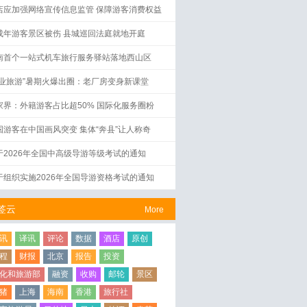
店应加强网络宣传信息监管 保障游客消费权益
成年游客景区被伤 县城巡回法庭就地开庭
南首个一站式机车旅行服务驿站落地西山区
工业旅游”暑期火爆出圈：老厂房变身新课堂
家界：外籍游客占比超50% 国际化服务圈粉
国游客在中国画风突变 集体“奔县”让人称奇
于2026年全国中高级导游等级考试的通知
于组织实施2026年全国导游资格考试的通知
签云
More
讯
译讯
评论
数据
酒店
原创
程
财报
北京
报告
投资
化和旅游部
融资
收购
邮轮
景区
猪
上海
海南
香港
旅行社