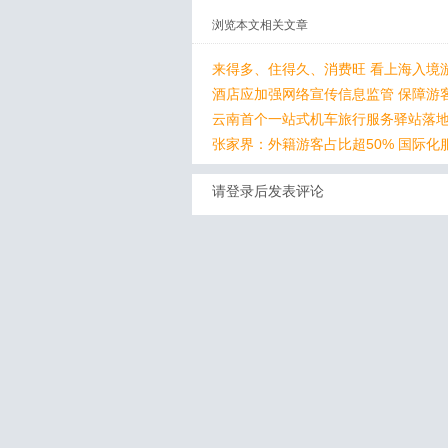
浏览本文相关文章
来得多、住得久、消费旺 看上海入境
酒店应加强网络宣传信息监管 保障游
云南首个一站式机车旅行服务驿站落
张家界：外籍游客占比超50% 国际化
请登录后发表评论