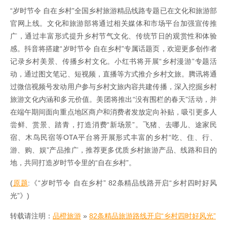
“岁时节令 自在乡村”全国乡村旅游精品线路专题已在文化和旅游部
官网上线。文化和旅游部将通过相关媒体和市场平台加强宣传推
广，通过丰富形式提升乡村节气文化、传统节日的观赏性和体验
感。抖音将搭建“岁时节令 自在乡村”专属话题页，欢迎更多创作者
记录乡村美景、传播乡村文化。小红书将开展“乡村漫游”专题活
动，通过图文笔记、短视频，直播等方式推介乡村文旅。腾讯将通
过微信视频号发动用户参与乡村文旅内容共建传播，深入挖掘乡村
旅游文化内涵和多元价值。美团将推出“没有围栏的春天”活动，并
在端午期间面向重点地区商户和消费者发放定向补贴，吸引更多人
尝鲜、赏景、踏青，打造消费“新场景”。飞猪、去哪儿、途家民
宿、木鸟民宿等OTA平台将开展形式丰富的乡村“吃、住、行、
游、购、娱”产品推广，推荐更多优质乡村旅游产品、线路和目的
地，共同打造岁时节令里的“自在乡村”。
(
原题
:《“岁时节令 自在乡村” 82条精品线路开启“乡村四时好风
光”》)
转载请注明：
品橙旅游
»
82条精品旅游路线开启“乡村四时好风光”