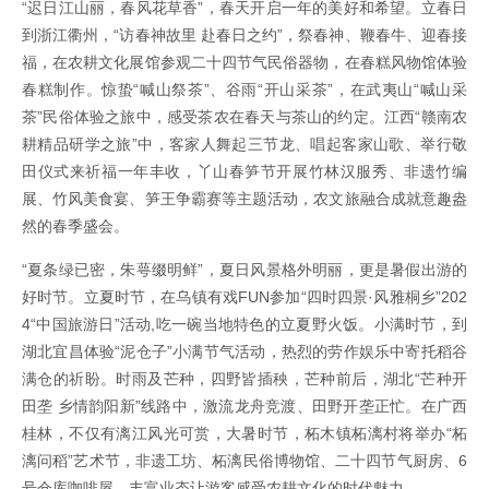
“迟日江山丽，春风花草香”，春天开启一年的美好和希望。立春日
到浙江衢州，“访春神故里 赴春日之约”，祭春神、鞭春牛、迎春接
福，在农耕文化展馆参观二十四节气民俗器物，在春糕风物馆体验
春糕制作。惊蛰“喊山祭茶”、谷雨“开山采茶”，在武夷山“喊山采
茶”民俗体验之旅中，感受茶农在春天与茶山的约定。江西“赣南农
耕精品研学之旅”中，客家人舞起三节龙、唱起客家山歌、举行敬
田仪式来祈福一年丰收，丫山春笋节开展竹林汉服秀、非遗竹编
展、竹风美食宴、笋王争霸赛等主题活动，农文旅融合成就意趣盎
然的春季盛会。
“夏条绿已密，朱萼缀明鲜”，夏日风景格外明丽，更是暑假出游的
好时节。立夏时节，在乌镇有戏FUN参加“四时四景·风雅桐乡”202
4“中国旅游日”活动,吃一碗当地特色的立夏野火饭。小满时节，到
湖北宜昌体验“泥仓子”小满节气活动，热烈的劳作娱乐中寄托稻谷
满仓的祈盼。时雨及芒种，四野皆插秧，芒种前后，湖北“芒种开
田垄 乡情韵阳新”线路中，激流龙舟竞渡、田野开垄正忙。在广西
桂林，不仅有漓江风光可赏，大暑时节，柘木镇柘漓村将举办“柘
漓问稻”艺术节，非遗工坊、柘漓民俗博物馆、二十四节气厨房、6
号仓库咖啡屋，丰富业态让游客感受农耕文化的时代魅力。