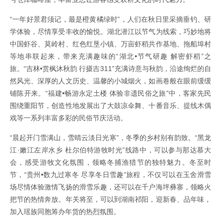
“一年好景君须记，最是橙黄橘绿时”，人们在秋日里采摘垂钓、研
学体验，尽情享受丰收的愉悦。湖北潜江以节气为线索，巧妙地将
中国虾谷、莫岭村、红色红垦小镇、万亩虾稻共作基地、拖船埠村
等地串联起来，带来充满趣味的“湖北•节气研趣 解密虾稻”之
旅。“吉林•赏枫沐秋韵 行摄吉311”充满诗意与秋韵，沿途绚烂的自
然风光、深厚的人文历史、温馨的小城烟火，如画卷般在眼前缓缓
铺陈开来。“福建•畅游永定土楼 体验非遗民俗之旅”中，客家先民
围绕重阳节，创造性地发展出了大鼓凉伞舞、十番音乐、提线木偶
戏等一系列丰富多彩的民俗节庆活动。
“晨起开门雪满山，雪晴云淡日光寒”，冬季的乡村别有韵致。“黑龙
江·嫩江左岸水乡 杜尔伯特游牧时光”线路中，可以参与那达慕大
会，感受游牧文化氛围，领略冬捕渔猎节的独特魅力。冬至时
节，“贵州•数九过寒冬 尽享冬日雪趣”旅程，不仅可以在玉舍滑雪
场尽情体验激情飞扬的滑雪乐趣，还可以在千户海坪彝寨，领略火
把节的热情奔放。年关将至，可以到湖南祁阳，迎新春、品年味，
加入瑶族同胞筹办年货的热烈氛围。