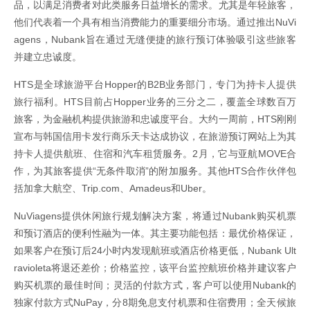
品，以满足消费者对此类服务日益增长的需求。尤其是年轻旅客，
他们代表着一个具有相当消费能力的重要细分市场。通过推出NuVi
agens，Nubank旨在通过无缝便捷的旅行预订体验吸引这些旅客
并建立忠诚度。
HTS是全球旅游平台Hopper的B2B业务部门，专门为持卡人提供
旅行福利。HTS目前占Hopper业务的三分之二，覆盖全球数百万
旅客，为金融机构提供旅游和忠诚度平台。大约一周前，HTS刚刚
宣布与韩国信用卡发行商乐天卡达成协议，在旅游预订网站上为其
持卡人提供航班、住宿和汽车租赁服务。2月，它与亚航MOVE合
作，为其旅客提供“无条件取消”的附加服务。其他HTS合作伙伴包
括加拿大航空、Trip.com、Amadeus和Uber。
NuViagens提供休闲旅行规划解决方案，将通过Nubank购买机票
和预订酒店的便利性融为一体。其主要功能包括：最优价格保证，
如果客户在预订后24小时内发现航班或酒店价格更低，Nubank Ult
ravioleta将退还差价；价格监控，该平台监控航班价格并建议客户
购买机票的最佳时间；灵活的付款方式，客户可以使用Nubank的
独家付款方式NuPay，分8期免息支付机票和住宿费用；全天候旅