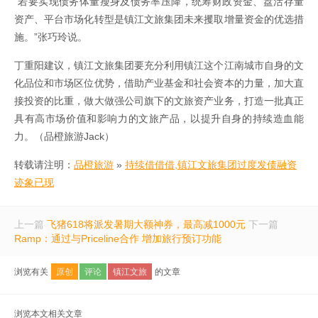
“若要实现债务体量瘦身及债务率压降，统筹财政资金、盘活存量
资产、平台市场化转型是镇江文旅集团未来攫取增量资金的优选措
施。”张巧玲说。
丁重阳建议，镇江文旅集团要充分利用镇江这个江南城市自身的文
化品位和市场区位优势，借助产业基金和社会资本的力量，加大直
接投资的比重，做大做强公司旗下的文旅资产业务，打造一批真正
具有高市场价值和影响力的文旅产品，以提升自身的持续造血能
力。（品橙旅游Jack）
转载请注明：
品橙旅游
»
持续借借借,镇江文旅集团过度发债融资
迹象已现
上一篇
飞猪618将派发暑期大额神券，最高减1000元
下一篇
Ramp：通过与Priceline合作 增加旅行预订功能
浏览有关
原创
评论
镇江文旅
的文章
浏览本文相关文章