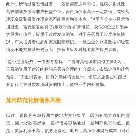
此外，所谓过度发债融资，一般是那些连年亏损、规模扩张减速、
营收增速放缓等非成长型企业，资产负债率高于一定数值，或经营
净现金流和投资净现金流不能覆盖融资本息，说明有关企业经营负
担过重，需要依靠融资“拆东墙补西墙”来维持。类似的企业如果再
大量发行债券，应属于过度发债融资。对于是否属于过度发债情
况，广大投资者也必须擦亮眼睛辨识。一旦企业的财务数据和经营
情况不能支撑其融资行为，投资者应及时规避相关投资风险。
“是否过度融资，一看财务指标，二看与其他城市类似主体对标，
三看融资用于建设的标的是否有合理的社会需求，市场定位和经营
预期。”丁重阳表示。目前的整体情况显示，镇江文旅集团可能已
开始行走在过度发债融资的路上，值得业界内外警惕。
如何防范化解债务风险
以往，很多具有城投属性的地方文旅集团，因为有地方政府的背
景，因此贷款容易拿，发行债券容易通过，且利率也可能低。但
是，就算利率不高，债务还得还。此外，高负债和财务成本可能让