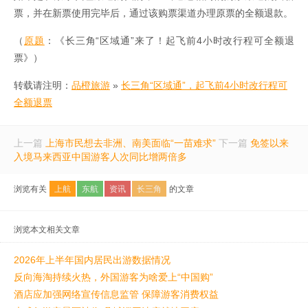
票，并在新票使用完毕后，通过该购票渠道办理原票的全额退款。
（
原题
：《长三角“区域通”来了！起飞前4小时改行程可全额退
票》）
转载请注明：
品橙旅游
»
长三角“区域通”，起飞前4小时改行程可
全额退票
上一篇
上海市民想去非洲、南美面临“一苗难求”
下一篇
免签以来
入境马来西亚中国游客人次同比增两倍多
浏览有关
上航
东航
资讯
长三角
的文章
浏览本文相关文章
2026年上半年国内居民出游数据情况
反向海淘持续火热，外国游客为啥爱上“中国购”
酒店应加强网络宣传信息监管 保障游客消费权益