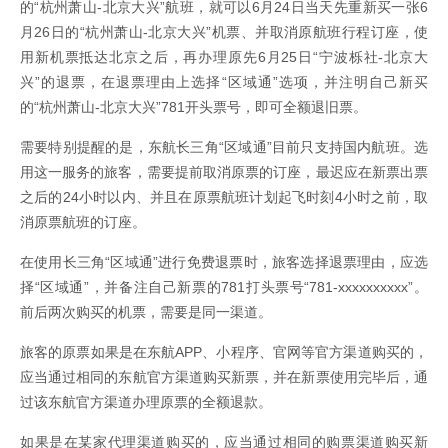
的“杭州萧山-北京大兴”航班，就可以6月24日当天先重新买一张6
月26日的“杭州萧山-北京大兴”机票、并取消原航班行程订座，使
用新机票抵达北京之后，再办理原先6月25日“宁波栎社-北京大
兴”的退票，在退票理由上选择“区域通”选项，并注明自己新买
的“杭州萧山-北京大兴”781开头票号，即可全额退旧票。
需要特别提醒的是，东航长三角“区域通”目前只支持国内航班。选
用这一服务的旅客，需要提前取消原票的订座，最迟应在新票出票
之后的24小时以内、并且在原票航班计划起飞时刻4小时之前，取
消原票航班的订座。
在使用长三角“区域通”进行免费退票时，旅客选择退票理由，应选
择“区域通”，并备注自己新票的781打头票号“781-xxxxxxxxxx”。
前后两次购买的机票，需要是同一渠道。
旅客的原票如果是在东航APP、小程序、官网等官方渠道购买的，
应当通过相同的东航官方渠道购买新票，并在新票使用完毕后，通
过该东航官方渠道办理原票的全额退款。
如果是在某家代理渠道购买的，应当通过相同的购票渠道购买新