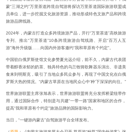
蒙“三湖之约”万里茶道跨境自驾游将探访万里茶道国际旅游联盟成
员单位，进一步挖掘文化旅游资源，推动形成特色文旅产品和跨境
旅游品牌线路。
2024年，内蒙古打造众多跨境旅游产品，开行“万里茶道”高铁旅游
专列、推出“万里茶道”10条跨境旅游自驾线路、开启“百万人互
游”海外升级版……向国内外游客邀约“我和草原有个约定”。
中国驻白俄罗斯使馆文化参赞夏光远介绍，前不久，内蒙古代表团
带着醇香浓郁的奶茶、独具特色的乌兰牧骑歌舞器乐演出、非遗美
食来到明斯克，吸引了当地众多民众参与，再现了中国文化在白俄
罗斯大热的情况。“内蒙古草原在当地民众心中‘种’下深深的向往。”
世界旅游联盟主席张旭表示，世界旅游联盟将充分发挥桥梁纽带作
用，通过国际合作，特别是与共建“一带一路”国家和地区的合作，
提高“我和草原有个约定”旅游品牌的国际影响力。
当日，“一键游内蒙古”自驾旅游平台全球发布。
（
原题
：《内蒙古旅游发展大会召开 草原游“种草”国内外游客》张