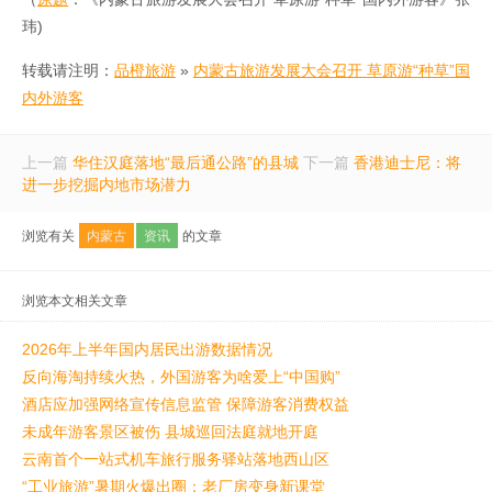
玮)
转载请注明：
品橙旅游
»
内蒙古旅游发展大会召开 草原游“种草”国
内外游客
上一篇
华住汉庭落地“最后通公路”的县城
下一篇
香港迪士尼：将
进一步挖掘内地市场潜力
浏览有关
内蒙古
资讯
的文章
浏览本文相关文章
2026年上半年国内居民出游数据情况
反向海淘持续火热，外国游客为啥爱上“中国购”
酒店应加强网络宣传信息监管 保障游客消费权益
未成年游客景区被伤 县城巡回法庭就地开庭
云南首个一站式机车旅行服务驿站落地西山区
“工业旅游”暑期火爆出圈：老厂房变身新课堂