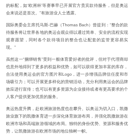
的标配，如‘欧洲杯’等赛事早已开展官方贵宾款待服务，但是奥运
会来说还是首次。”有旅游业人士透露。
国际奥委会主席托马斯-巴赫（Thomas Bach）曾提到：“整合的款
待服务将让世界各地的奥运会观众得以通过简单、安全的流程实现
观赛愿望，同时各个款待项目的整合也让配套的监管更容易实
现。”
虽然这一“捆绑销售”受到一般体育爱好者的批评，但对于代理商却
也意外地得到了更多的权益和优势，如可以获得更加丰富的库存，
合法使用奥运会的官方图片和Logo，进一步增强品牌信任度和市
场吸引力；可以开展更多样化的营销活动，充分利用奥运会的品牌
效应进行宣传；也可以有更多资源为企业接待或者有更高要求的个
人客户提供更加优质的服务。
奥运热度升腾，赴欧洲旅游热度也在攀升。以奥运为切入口，凯撒
旅业旗下的凯撒体育进一步深化体育旅游布局，并强化凯撒旅游在
欧洲市场和高端旅游领域的布局。独特的身份优势、资源和服务优
势，让凯撒旅游在欧洲市场的地位独树一帜。