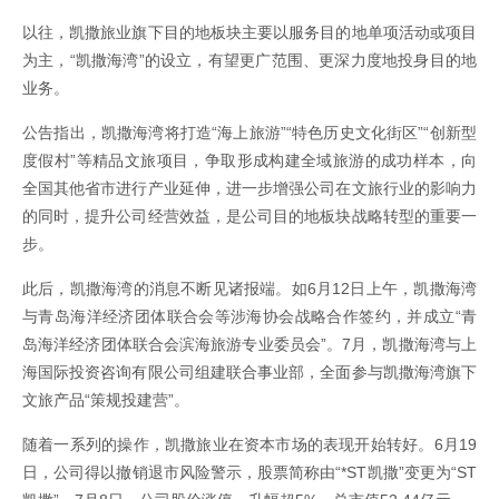
以往，凯撒旅业旗下目的地板块主要以服务目的地单项活动或项目
为主，“凯撒海湾”的设立，有望更广范围、更深力度地投身目的地
业务。
公告指出，凯撒海湾将打造“海上旅游”“特色历史文化街区”“创新型
度假村”等精品文旅项目，争取形成构建全域旅游的成功样本，向
全国其他省市进行产业延伸，进一步增强公司在文旅行业的影响力
的同时，提升公司经营效益，是公司目的地板块战略转型的重要一
步。
此后，凯撒海湾的消息不断见诸报端。如6月12日上午，凯撒海湾
与青岛海洋经济团体联合会等涉海协会战略合作签约，并成立“青
岛海洋经济团体联合会滨海旅游专业委员会”。7月，凯撒海湾与上
海国际投资咨询有限公司组建联合事业部，全面参与凯撒海湾旗下
文旅产品“策规投建营”。
随着一系列的操作，凯撒旅业在资本市场的表现开始转好。6月19
日，公司得以撤销退市风险警示，股票简称由“*ST凯撒”变更为“ST