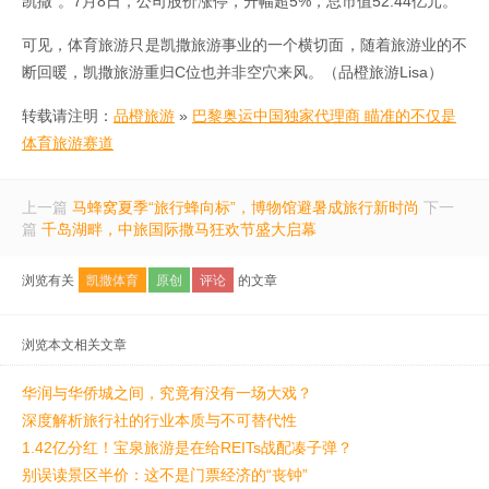
凯撒”。7月8日，公司股价涨停，升幅超5%，总市值52.44亿元。
可见，体育旅游只是凯撒旅游事业的一个横切面，随着旅游业的不
断回暖，凯撒旅游重归C位也并非空穴来风。（品橙旅游Lisa）
转载请注明：
品橙旅游
»
巴黎奥运中国独家代理商 瞄准的不仅是
体育旅游赛道
上一篇
马蜂窝夏季“旅行蜂向标”，博物馆避暑成旅行新时尚
下一
篇
千岛湖畔，中旅国际撒马狂欢节盛大启幕
浏览有关
凯撒体育
原创
评论
的文章
浏览本文相关文章
华润与华侨城之间，究竟有没有一场大戏？
深度解析旅行社的行业本质与不可替代性
1.42亿分红！宝泉旅游是在给REITs战配凑子弹？
别误读景区半价：这不是门票经济的“丧钟”