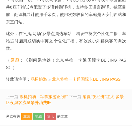
共8座车站试点配置了多语种翻译机，支持多国语言翻译。截至目
前，翻译机共计使用千余次，使用次数较多的车站是天安门西站和
东直门站。
此外，在“七站两场”及景点周边车站，增设中英文个性化广播，车
站适时启用或切换中英文个性化广播，有效减少外籍乘客问询次
数。
（
原题
：《刷闸乘地铁！北京将推一卡通国际卡BEIJING PAS
S》）
转载请注明：
品橙旅游
»
北京将推一卡通国际卡BEIJING PASS
上一篇
扳机扣响，军事旅游正“燃”
下一篇
消夏“夜经济”红火 多景
区夜游客流量攀升消费旺
浏览有关
北京
地铁
资讯
的文章