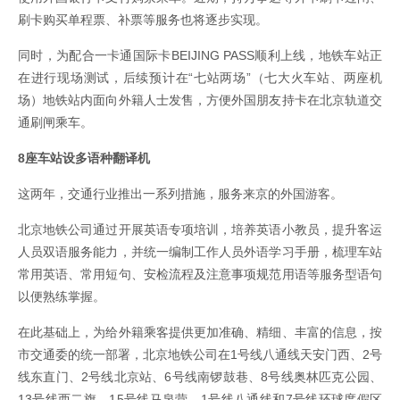
刷卡购买单程票、补票等服务也将逐步实现。
同时，为配合一卡通国际卡BEIJING PASS顺利上线，地铁车站正
在进行现场测试，后续预计在“七站两场”（七大火车站、两座机
场）地铁站内面向外籍人士发售，方便外国朋友持卡在北京轨道交
通刷闸乘车。
8座车站设多语种翻译机
这两年，交通行业推出一系列措施，服务来京的外国游客。
北京地铁公司通过开展英语专项培训，培养英语小教员，提升客运
人员双语服务能力，并统一编制工作人员外语学习手册，梳理车站
常用英语、常用短句、安检流程及注意事项规范用语等服务型语句
以便熟练掌握。
在此基础上，为给外籍乘客提供更加准确、精细、丰富的信息，按
市交通委的统一部署，北京地铁公司在1号线八通线天安门西、2号
线东直门、2号线北京站、6号线南锣鼓巷、8号线奥林匹克公园、
13号线西二旗、15号线马泉营、1号线八通线和7号线环球度假区