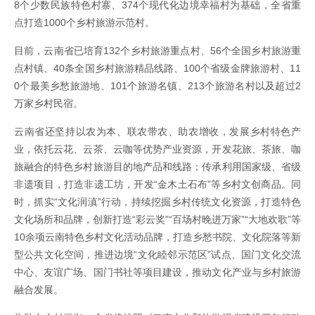
8个少数民族特色村寨、374个现代化边境幸福村为基础，全省重
点打造1000个乡村旅游示范村。
目前，云南省已培育132个乡村旅游重点村、56个全国乡村旅游重
点村镇、40条全国乡村旅游精品线路、100个省级金牌旅游村、11
0个最美乡愁旅游地、101个旅游名镇、213个旅游名村以及超过2
万家乡村民宿。
云南省还坚持以农为本、联农带农、助农增收，发展乡村特色产
业，依托云花、云茶、云咖等优势产业资源，开发花旅、茶旅、咖
旅融合的特色乡村旅游目的地产品和线路；传承利用国家级、省级
非遗项目，打造非遗工坊，开发“金木土石布”等乡村文创商品。同
时，抓实“文化润滇”行动，持续挖掘乡村传统文化资源，打造特色
文化场所和品牌，创新打造“彩云奖”“百场村晚进万家”“大地欢歌”等
10余项云南特色乡村文化活动品牌，打造乡愁书院、文化院落等新
型公共文化空间，推进边境“文化睦邻示范区”试点、国门文化交流
中心、友谊广场、国门书社等项目建设，推动文化产业与乡村旅游
融合发展。