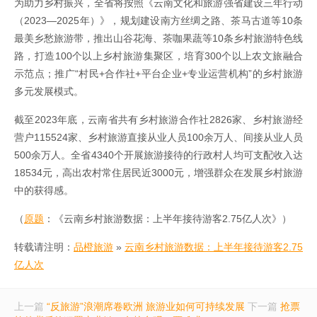
为助力乡村振兴，全省将按照《云南文化和旅游强省建设三年行动
（2023—2025年）》，规划建设南方丝绸之路、茶马古道等10条
最美乡愁旅游带，推出山谷花海、茶咖果蔬等10条乡村旅游特色线
路，打造100个以上乡村旅游集聚区，培育300个以上农文旅融合
示范点；推广“村民+合作社+平台企业+专业运营机构”的乡村旅游
多元发展模式。
截至2023年底，云南省共有乡村旅游合作社2826家、乡村旅游经
营户115524家、乡村旅游直接从业人员100余万人、间接从业人员
500余万人。全省4340个开展旅游接待的行政村人均可支配收入达
18534元，高出农村常住居民近3000元，增强群众在发展乡村旅游
中的获得感。
（
原题
：《云南乡村旅游数据：上半年接待游客2.75亿人次》）
转载请注明：
品橙旅游
»
云南乡村旅游数据：上半年接待游客2.75
亿人次
上一篇
“反旅游”浪潮席卷欧洲 旅游业如何可持续发展
下一篇
抢票