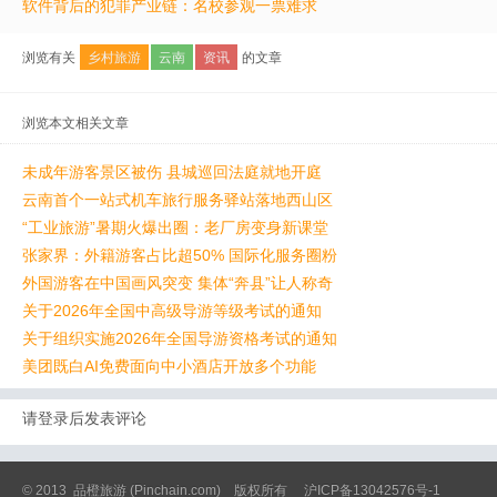
软件背后的犯罪产业链：名校参观一票难求
浏览有关
乡村旅游
云南
资讯
的文章
浏览本文相关文章
未成年游客景区被伤 县城巡回法庭就地开庭
云南首个一站式机车旅行服务驿站落地西山区
“工业旅游”暑期火爆出圈：老厂房变身新课堂
张家界：外籍游客占比超50% 国际化服务圈粉
外国游客在中国画风突变 集体“奔县”让人称奇
关于2026年全国中高级导游等级考试的通知
关于组织实施2026年全国导游资格考试的通知
美团既白AI免费面向中小酒店开放多个功能
请登录后发表评论
© 2013
品橙旅游
(Pinchain.com) 版权所有
沪ICP备13042576号-1