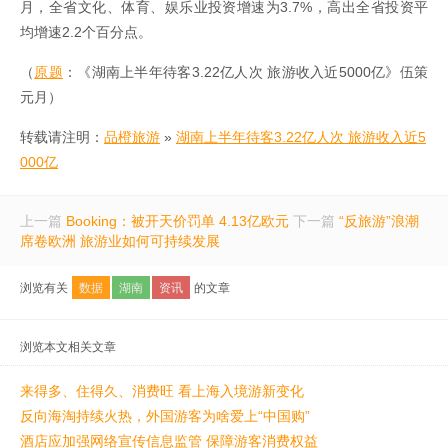
月，全省文化、体育、娱乐业投资增速为3.7%，高出全省投资平
均增速2.2个百分点。
（
原题
：《湖南上半年待客3.22亿人次 旅游收入近5000亿》伍策
元月）
转载请注明：
品橙旅游
»
湖南上半年待客3.22亿人次 旅游收入近5
000亿
上一篇
Booking：被开天价罚单 4.13亿欧元
下一篇
“反旅游”浪潮
席卷欧洲 旅游业如何可持续发展
浏览有关
数据
湖南
资讯
的文章
浏览本文相关文章
来得多、住得久、消费旺 看上海入境游新变化
反向海淘持续火热，外国游客为啥爱上“中国购”
酒店应加强网络宣传信息监管 保障游客消费权益