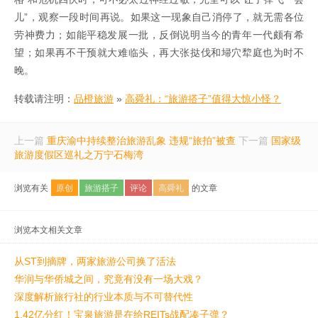
儿”，观察一段时间再说。如果这一现象自己消停了，就无需各位
劳神费力；如能平稳发展一批，反倒说明当今的青年一代颇有希
望；如果再不干预就大难临头，再大张挞伐和埽穴犂庭也为时不
晚。
转载请注明：
品橙旅游
»
高舜礼：“旅游搭子”值得大惊小怪？
上一篇
重庆渝中持续整治旅游乱象 违规“旅拍”被查
下一篇
国家级
旅游度假区巡礼之万宁石梅湾
浏览有关
原创
旅游搭子
评论
高舜礼
的文章
浏览本文相关文章
从ST到摘牌，两家旅游公司换了活法
华润与华侨城之间，究竟有没有一场大戏？
深度解析旅行社的行业本质与不可替代性
1.42亿分红！宝泉旅游是在给REITs战配凑子弹？