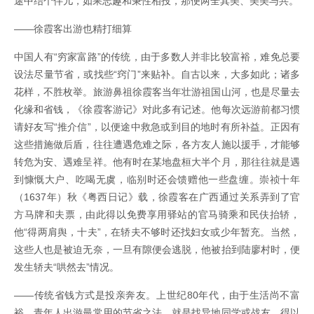
途中结个伴儿，如果志趣和秉性相投，那便两全其美、美美与共。
——徐霞客出游也精打细算
中国人有“穷家富路”的传统，由于多数人并非比较富裕，难免总要
设法尽量节省，或找些“窍门”来贴补。自古以来，大多如此；诸多
花样，不胜枚举。旅游鼻祖徐霞客当年壮游祖国山河，也是尽量去
化缘和省钱，《徐霞客游记》对此多有记述。他每次远游前都习惯
请好友写“推介信”，以便途中救急或到目的地时有所补益。正因有
这些措施做后盾，往往遭遇危难之际，各方友人施以援手，才能够
转危为安、遇难呈祥。他有时在某地盘桓大半个月，那往往就是遇
到慷慨大户、吃喝无虞，临别时还会馈赠他一些盘缠。崇祯十年
（1637年）秋《粤西日记》载，徐霞客在广西通过关系弄到了官
方马牌和夫票，由此得以免费享用驿站的官马骑乘和民伕抬轿，
他“得两肩舆，十夫”，在轿夫不够时还找妇女或少年暂充。当然，
这些人也是被迫无奈，一旦有隙便会逃脱，他被抬到陆廖村时，便
发生轿夫“哄然去”情况。
——传统省钱方式是投亲奔友。上世纪80年代，由于生活尚不富
裕，青年人出游最常用的节省之法，就是找异地同学或战友，得以