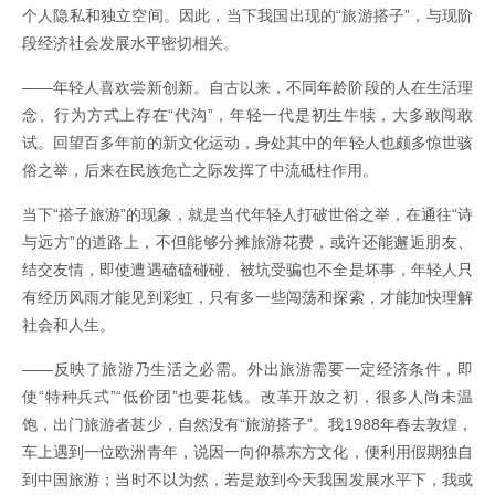
个人隐私和独立空间。因此，当下我国出现的“旅游搭子”，与现阶
段经济社会发展水平密切相关。
——年轻人喜欢尝新创新。自古以来，不同年龄阶段的人在生活理
念、行为方式上存在“代沟”，年轻一代是初生牛犊，大多敢闯敢
试。回望百多年前的新文化运动，身处其中的年轻人也颇多惊世骇
俗之举，后来在民族危亡之际发挥了中流砥柱作用。
当下“搭子旅游”的现象，就是当代年轻人打破世俗之举，在通往“诗
与远方”的道路上，不但能够分摊旅游花费，或许还能邂逅朋友、
结交友情，即使遭遇磕磕碰碰、被坑受骗也不全是坏事，年轻人只
有经历风雨才能见到彩虹，只有多一些闯荡和探索，才能加快理解
社会和人生。
——反映了旅游乃生活之必需。外出旅游需要一定经济条件，即
使“特种兵式”“低价团”也要花钱。改革开放之初，很多人尚未温
饱，出门旅游者甚少，自然没有“旅游搭子”。我1988年春去敦煌，
车上遇到一位欧洲青年，说因一向仰慕东方文化，便利用假期独自
到中国旅游；当时不以为然，若是放到今天我国发展水平下，我或