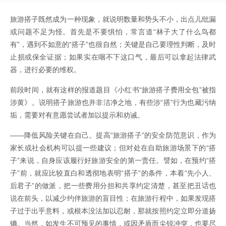
旅游搭子既然成为一种现象，就说明数量和势头不小，出点儿纰漏
或问题不足为怪。首先是不要惧怕，常言道“林子大了什么鸟都
有”，遇到不如意的“搭子”也很自然；关键是自己要理性判断，及时
止损或保全证据；如果实在咽不下这口气，最后可以拿起法律武
器，进行必要的维权。
前段时间，就有这样的报道题目《小红书“旅游搭子费用全包”被指
涉黄》。说明搭子旅游也并非洁净之地，有些涉“搭”行为也藏污纳
垢，需要对有意愿尝试者加以提示和劝诫。
——降低风险关键在自己。提高“旅游搭子”的安全防范意识，作为
家长或社会机构可以提一些建议；但对处在自助旅游场景下的“搭
子”来说，自身应该履行好旅游安全的第一责任。譬如，在预约“搭
子”前，就应比较直白和透彻地表明“搭子”的条件，本着“先小人、
后君子”的做派，把一些费用分担和共享约定清楚，甚至把丑话也
说在前头，以减少约伴旅游的盲目性；在旅游行程中，如果发现搭
子过于出乎意料，或根本没法加以忍耐，那就按照约定立即分道扬
镳。当然，如发生不可预见的事情，或因矛盾而尖锐冲突，也要尽