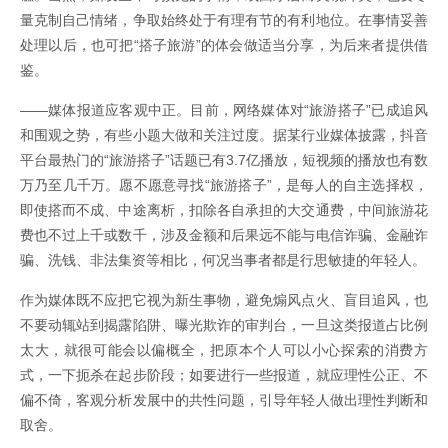
量克制自己情绪，争取始终处于有理有节的有利地位。在事情妥善
处理以后，也可把“搭子旅游”的体会做适当分享，为后来者提供借
鉴。
——媒体报道应客观中正。目前，网络媒体对“旅游搭子”已成追风
和围观之势，有些小题大做和关注过度。据某行业媒体披露，抖音
平台最热门的“旅游搭子”话题已有3.7亿播放，短视频的播放也有数
万乃至几千万。愿不愿意寻找“旅游搭子”，是每人的自主选择权，
即使搭而不成、中途离析，扣除各自承担的大交通费，中间旅游花
费也不过上千或数千，涉及金额和后果远不能与电信诈骗、金融诈
骗、洗钱、非法集资等相比，何况当事者都是行思敏捷的年轻人。
作为媒体既不应把它视为新生事物，避免煽风点火、盲目追风，也
不要动辄站到揭露陷阱、曝光欺诈的审判台，一旦这类报道占比例
太大，就很可能会以偏概全，把原本个人可以小心探索的消费方
式，一下扼杀在起步阶段；如要进行一些报道，就应理性公正、不
偏不倚，客观分析发展中的共性问题，引导年轻人做出理性判断和
取舍。