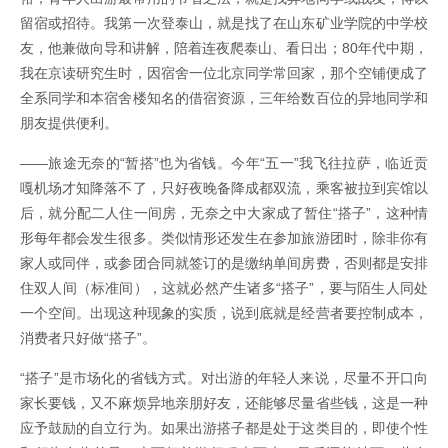
留宿或招待。我第一次登泰山，就是找了在山东矿业学院的中学校
友，他兼做向导和讲解，陪着连夜爬泰山、看日出；80年代中期，
我在京读研究生时，因宿舍一位北京同学常回家，那个空铺便成了
全系同学和本宿舍楼知名的借宿资源，三年给数百位的异地同学和
朋友提供便利。
——旅途无奈的“暂搭”也为省钱。今年“五一”我飞往拉萨，临近贡
嘎机场才知降落不了，只好夜晚备降成都双流，乘客被拉到宾馆以
后，就分配二人住一间房，无奈之中大家成了暂住“搭子”，这种情
形每年都会发生很多。类似情形还发生在参加旅游团时，除非你有
家人或同伴，或参团合同就签订的是缴纳单间房费，否则都是安排
住双人间（标准间），这就必然产生诸多“搭子”，要与陌生人同处
一个空间。出现这种现象的实质，说到底就是经营者要控制成本，
消费者只好做“搭子”。
“搭子”是市场化的省钱方式。对出游的年轻人来说，尽量不开口向
家长要钱，又不麻烦异地亲朋好友，还能够尽量省些钱，这是一种
应予鼓励的自立行为。如果出游搭子都是处于这类目的，即使个性