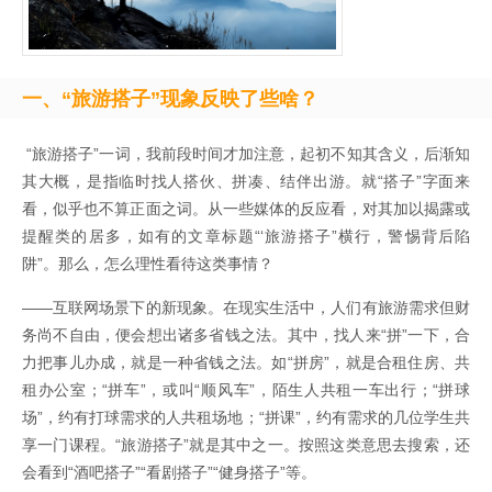
一、“旅游搭子”现象反映了些啥？
“旅游搭子”一词，我前段时间才加注意，起初不知其含义，后渐知
其大概，是指临时找人搭伙、拼凑、结伴出游。就“搭子”字面来
看，似乎也不算正面之词。从一些媒体的反应看，对其加以揭露或
提醒类的居多，如有的文章标题“‘旅游搭子”横行，警惕背后陷
阱”。那么，怎么理性看待这类事情？
——互联网场景下的新现象。在现实生活中，人们有旅游需求但财
务尚不自由，便会想出诸多省钱之法。其中，找人来“拼”一下，合
力把事儿办成，就是一种省钱之法。如“拼房”，就是合租住房、共
租办公室；“拼车”，或叫“顺风车”，陌生人共租一车出行；“拼球
场”，约有打球需求的人共租场地；“拼课”，约有需求的几位学生共
享一门课程。“旅游搭子”就是其中之一。按照这类意思去搜索，还
会看到“酒吧搭子”“看剧搭子”“健身搭子”等。