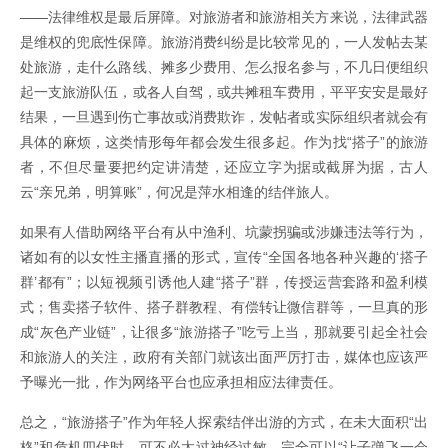
——法律维权是最后屏障。对旅游者和旅游相关方来说，法律武器
是维权的兜底性保障。旅游消费纠纷是比较常见的，一人发帖去某
处旅游，走什么路线、摊多少费用、怎么报名参与，不几日便组织
起一支旅游队伍，或各人自驾，或共摊租车费用，平平安安是最好
结果，一旦遇到伤亡事故或消费欺诈，发帖者或实际组织者就会有
具体的麻烦，这类情形每年都会发生很多起。作为找“搭子”的旅游
者，不但尽量要把约定讲清楚，还应立字为据或截屏为据，古人
云“亲兄弟，明算账”，何况是萍水相逢的结伴旅人。
如果有人借助网络平台有从中渔利、坑蒙拐骗或涉嫌违法等行为，
诸如有的以女性主播直播的形式，宣传“全国各地各种兴趣的‘搭子
群’都有”；以短视频引诱他人建“搭子”群，传授运营套路和盈利模
式；售卖搭子软件、搭子群教程、有偿转让微信群等，一旦真的形
成“灰色产业链”，让很多“旅游搭子”吃亏上当，那就要引起全社会
和旅游人的关注，政府有关部门就该出面严厉打击，媒体也应该严
予曝光一批，作为网络平台也应承担相应法律责任。
总之，“旅游搭子”作为年轻人探索结伴出游的方式，在未大面积“出
格”和危机四伏时，可不必太过神经过敏，完全可以“让子弹飞一会