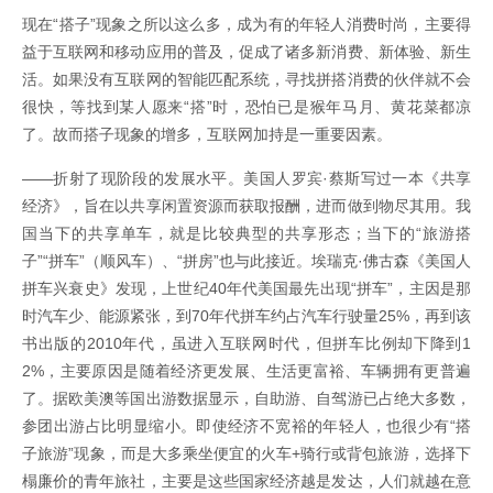
现在“搭子”现象之所以这么多，成为有的年轻人消费时尚，主要得
益于互联网和移动应用的普及，促成了诸多新消费、新体验、新生
活。如果没有互联网的智能匹配系统，寻找拼搭消费的伙伴就不会
很快，等找到某人愿来“搭”时，恐怕已是猴年马月、黄花菜都凉
了。故而搭子现象的增多，互联网加持是一重要因素。
——折射了现阶段的发展水平。美国人罗宾·蔡斯写过一本《共享
经济》，旨在以共享闲置资源而获取报酬，进而做到物尽其用。我
国当下的共享单车，就是比较典型的共享形态；当下的“旅游搭
子”“拼车”（顺风车）、“拼房”也与此接近。埃瑞克·佛古森《美国人
拼车兴衰史》发现，上世纪40年代美国最先出现“拼车”，主因是那
时汽车少、能源紧张，到70年代拼车约占汽车行驶量25%，再到该
书出版的2010年代，虽进入互联网时代，但拼车比例却下降到1
2%，主要原因是随着经济更发展、生活更富裕、车辆拥有更普遍
了。据欧美澳等国出游数据显示，自助游、自驾游已占绝大多数，
参团出游占比明显缩小。即使经济不宽裕的年轻人，也很少有“搭
子旅游”现象，而是大多乘坐便宜的火车+骑行或背包旅游，选择下
榻廉价的青年旅社，主要是这些国家经济越是发达，人们就越在意