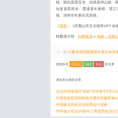
镇、德化县国宝乡、仙游县钟山镇、
仙游县西苑乡、霞浦县长春镇、晋江
镇、漳州市长泰区武安镇。
（
原题
：《武夷山市五夫镇等18个乡
转载请注明：
品橙旅游
»
福建：武夷山
上一篇
巴黎圣母院雕塑原件首次来华
浏览有关
武夷山
福建
资讯
的文章
浏览本文相关文章
北京环球度假区“惊彩”环球将于9月4
中国首条双流制铁路开通四年载客逾41
中国最北高铁启动按图运行试验
华特迪士尼2026财年三季度营收252