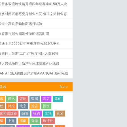
国首条双流制铁路开通四年载客逾4150万人次
南乡村闲置老宅变身创业空间 催生文旅新业态
国最北高铁启动按图运行试验
京多家市属公园延长游船运营时间
特迪士尼2026财年三季度营收252亿美元
程旅行：暑期“工厂游”热度同比大涨36%
京大兴机场巴士新增至环球影城直达线路
AN AT SEA首艘远洋游艇AMANGATI顺利完成
水仪式
签云
More
讯
译讯
评论
数据
酒店
原创
程
财报
北京
报告
投资
化和旅游部
融资
收购
邮轮
景区
猪
上海
海南
香港
旅行社