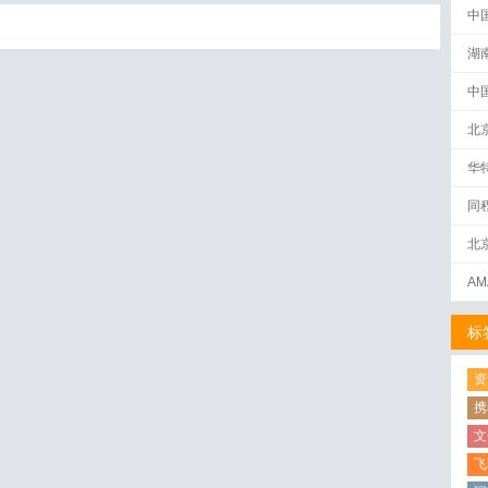
中
湖
中
北
华
同
北
AM
下
标
资
携
文
飞