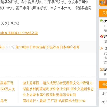
闽清县雄江镇、寿宁县犀溪镇、武平县万安镇、永安市贡川镇、
市安海镇、莆田市秀屿区东峤镇、南安市丰州镇、漳浦县盘陀
关
镇入选》郭斌）
市五夫镇等18个乡镇入选
展出
下一篇
第10届中日韩旅游部长会议在日本神户召开
日震撼开玩
游主题乐园，超六成受访者更看重文化IP吸引力
最
50万人次
湖南乡村闲置老宅变身创业空间 催生文旅新业态
北
北京多家市属公园延长游船运营时间
亿美元
同程旅行：暑期“工厂游”热度同比大涨36%
游