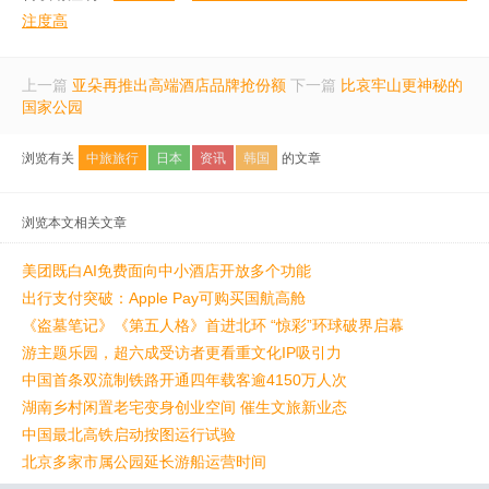
注度高
上一篇
亚朵再推出高端酒店品牌抢份额
下一篇
比哀牢山更神秘的
国家公园
浏览有关
中旅旅行
日本
资讯
韩国
的文章
浏览本文相关文章
美团既白AI免费面向中小酒店开放多个功能
出行支付突破：Apple Pay可购买国航高舱
《盗墓笔记》《第五人格》首进北环 “惊彩”环球破界启幕
游主题乐园，超六成受访者更看重文化IP吸引力
中国首条双流制铁路开通四年载客逾4150万人次
湖南乡村闲置老宅变身创业空间 催生文旅新业态
中国最北高铁启动按图运行试验
北京多家市属公园延长游船运营时间