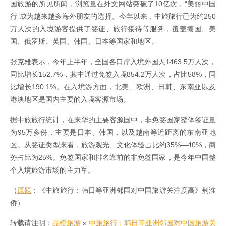
国旅游的所见所闻，浏览量在外文网站突破了10亿次，“美丽中国
行”成为越来越多海外朋友的选择。今年以来，中旅旅行已为约250
万人次的入境游客提供了签证、旅行接待等服务，覆盖德国、美
国、俄罗斯、英国、韩国、日本等国家和地区。
张克雄表示，今年上半年，全国各口岸入境外国人1463.5万人次，
同比增长152.7%，其中通过免签入境854.2万人次，占比58%，同
比增长190.1%。在入境游方面，北美、欧洲、日韩、东南亚以及
港澳地区是国内主要的入境客源市场。
据中旅旅行统计，在来华的主要客源国中，非免签国家整体签证量
为95万多份，主要是日本、韩国，以及越南等近距离的东南亚地
区。从签证类型来看，旅游观光、文化体验占比约35%—40%，商
务占比为25%。免签国家和排名靠前的非免签国家，是今年中国整
个入境旅游市场的主力军。
（
原题
：《中旅旅行：韩日等亚洲邻国对中国旅游关注度高》荆淮
侨）
转载请注明：
品橙旅游
»
中旅旅行：韩日等亚洲邻国对中国旅游关