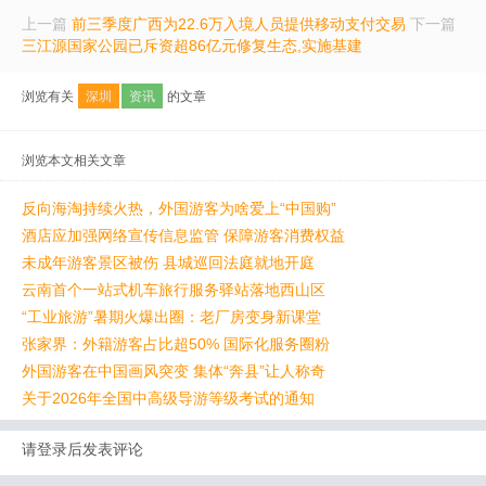
上一篇
前三季度广西为22.6万入境人员提供移动支付交易
下一篇
三江源国家公园已斥资超86亿元修复生态,实施基建
浏览有关
深圳
资讯
的文章
浏览本文相关文章
反向海淘持续火热，外国游客为啥爱上“中国购”
酒店应加强网络宣传信息监管 保障游客消费权益
未成年游客景区被伤 县城巡回法庭就地开庭
云南首个一站式机车旅行服务驿站落地西山区
“工业旅游”暑期火爆出圈：老厂房变身新课堂
张家界：外籍游客占比超50% 国际化服务圈粉
外国游客在中国画风突变 集体“奔县”让人称奇
关于2026年全国中高级导游等级考试的通知
请登录后发表评论