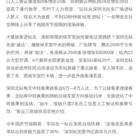
口人工验证通道由8条增至10条、自助验证闸机由24台增至39台，
提高了通行效率，节约了人力资源。“以往从深圳北站东广场进站
人挤人，现在大为改观，不到10秒钟就‘丝滑’进站！”一名网友在社
交网络上分享了他国庆节假期的现场体验。
大量旅客进站后，面积有限的候车室如何避免过度拥挤？深圳北站
先做“减法”，撤除候车室中央的商铺、广告牌等，腾出2500平方米
的空间；再做“加法”，将座椅从2500多张增加到5000张，站内22
台大型空调、4个厕所全部更新改造，安装5G基站20个。深圳北站
所在的龙华区民治街道还为车站新建了重点旅客、军人候车区，设
置了东、西候车室打卡墙，进一步提升旅客满意度。
深圳北站每天中转换乘旅客达6万—8万人次。为了让旅客更便捷换
乘，北站将中转换乘的闸机往候车室方向移动15米，全面优化了中
转换乘的流线。“如今，现场只需2名员工负责人工验证和换乘引
导。”客运三班值班员官艳介绍。
今年国庆节假期前，车站在一站台加装自动扶梯。“这项改造将基
本站台到发能力提高了30%。”深圳站党委书记易非凡介绍。