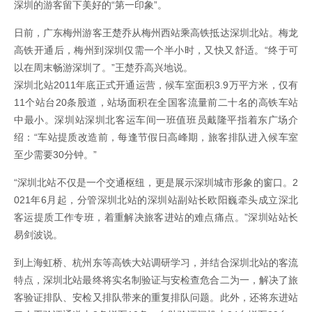
深圳的游客留下美好的“第一印象”。
日前，广东梅州游客王楚乔从梅州西站乘高铁抵达深圳北站。梅龙
高铁开通后，梅州到深圳仅需一个半小时，又快又舒适。“终于可
以在周末畅游深圳了。”王楚乔高兴地说。
深圳北站2011年底正式开通运营，候车室面积3.9万平方米，仅有
11个站台20条股道，站场面积在全国客流量前二十名的高铁车站
中最小。深圳站深圳北客运车间一班值班员戴隆平指着东广场介
绍：“车站提质改造前，每逢节假日高峰期，旅客排队进入候车室
至少需要30分钟。”
“深圳北站不仅是一个交通枢纽，更是展示深圳城市形象的窗口。2
021年6月起，分管深圳北站的深圳站副站长欧阳巍牵头成立深北
客运提质工作专班，着重解决旅客进站的难点痛点。”深圳站站长
易剑波说。
到上海虹桥、杭州东等高铁大站调研学习，并结合深圳北站的客流
特点，深圳北站最终将实名制验证与安检查危合二为一，解决了旅
客验证排队、安检又排队带来的重复排队问题。此外，还将东进站