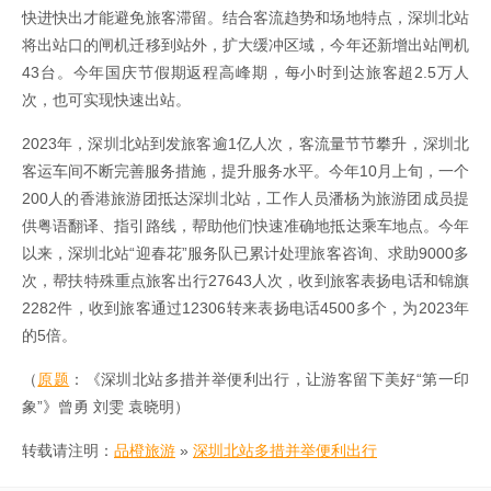
快进快出才能避免旅客滞留。结合客流趋势和场地特点，深圳北站
将出站口的闸机迁移到站外，扩大缓冲区域，今年还新增出站闸机
43台。今年国庆节假期返程高峰期，每小时到达旅客超2.5万人
次，也可实现快速出站。
2023年，深圳北站到发旅客逾1亿人次，客流量节节攀升，深圳北
客运车间不断完善服务措施，提升服务水平。今年10月上旬，一个
200人的香港旅游团抵达深圳北站，工作人员潘杨为旅游团成员提
供粤语翻译、指引路线，帮助他们快速准确地抵达乘车地点。今年
以来，深圳北站“迎春花”服务队已累计处理旅客咨询、求助9000多
次，帮扶特殊重点旅客出行27643人次，收到旅客表扬电话和锦旗
2282件，收到旅客通过12306转来表扬电话4500多个，为2023年
的5倍。
（
原题
：《深圳北站多措并举便利出行，让游客留下美好“第一印
象”》曾勇 刘雯 袁晓明）
转载请注明：
品橙旅游
»
深圳北站多措并举便利出行