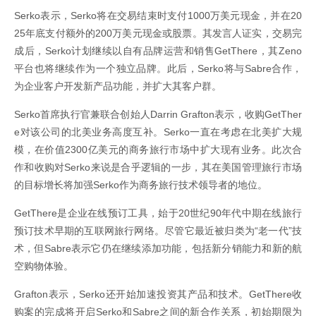
Serko表示，Serko将在交易结束时支付1000万美元现金，并在20
25年底支付额外的200万美元现金或股票。其发言人证实，交易完
成后，Serko计划继续以自有品牌运营和销售GetThere，其Zeno
平台也将继续作为一个独立品牌。此后，Serko将与Sabre合作，
为企业客户开发新产品功能，并扩大其客户群。
Serko首席执行官兼联合创始人Darrin Grafton表示，收购GetTher
e对该公司的北美业务高度互补。Serko一直在考虑在北美扩大规
模，在价值2300亿美元的商务旅行市场中扩大现有业务。此次合
作和收购对Serko来说是合乎逻辑的一步，其在美国管理旅行市场
的目标增长将加强Serko作为商务旅行技术领导者的地位。
GetThere是企业在线预订工具，始于20世纪90年代中期在线旅行
预订技术早期的互联网旅行网络。尽管它最近被归类为“老一代”技
术，但Sabre表示它仍在继续添加功能，包括新分销能力和新的航
空购物体验。
Grafton表示，Serko还开始加速投资其产品和技术。GetThere收
购案的完成将开启Serko和Sabre之间的新合作关系，初始期限为