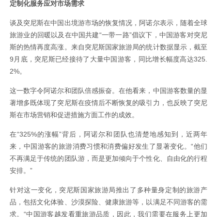
定制化服务应对市场需求
谈及突尼斯在中国出境游市场的恢复情况，阿诺尔表示，随着全球
旅游业的回暖以及在中国共建“一带一路”倡议下，中国游客对突尼
斯的热情再度高涨。来自突尼斯国家旅游局的统计数据显示，截至
9月底，突尼斯已经接待了大量中国游客，同比增长幅度高达325.
2%。
这一数字令阿诺尔和团队倍感振奋。在他看来，中国游客数量的显
著增多既体现了突尼斯在疫情后不断恢复的吸引力，也反映了突尼
斯在市场营销和促进措施方面工作的成效。
在“325%的涨幅”背后，阿诺尔和团队也清楚地感知到，近两年
来，中国游客的旅游消费习惯和消费偏好发生了显著变化。“他们
不再满足于传统的团队游，而是更加倾向于个性化、自由化的行程
安排。”
针对这一变化，突尼斯国家旅游局推出了多种量身定制的旅游产
品，包括文化体验、沙漠探险、健康旅游等，以满足不同游客的需
求。“中国游客越发看重旅游品质，因此，我们需要在服务上更加