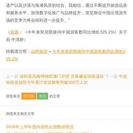
遗产以及沙漠与海滩风景的结合。我相信，通过不断提升旅游品质
和服务水平、加强数字化推广与品牌提升，突尼斯在中国出境游市
场的竞争力将会得到进一步提升。”
（
原题
：《今年来突尼斯接待中国游客数同比增长325.2%》关子
辰 牛清妍）
转载请注明：
品橙旅游
»
今年来突尼斯接待中国游客数同比增长3
25.2%
上一篇
保利美高梅博物馆澳门开馆 首展邂逅丝路遗珍
下一篇
中老
铁路老挝段今年累计发送旅客突破300万人次
浏览有关
突尼斯
资讯
的文章
浏览本文相关文章
2026年上半年国内居民出游数据情况