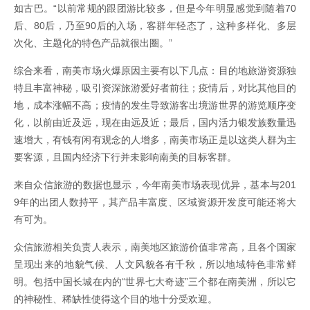
如古巴。“以前常规的跟团游比较多，但是今年明显感觉到随着70
后、80后，乃至90后的入场，客群年轻态了，这种多样化、多层
次化、主题化的特色产品就很出圈。”
综合来看，南美市场火爆原因主要有以下几点：目的地旅游资源独
特且丰富神秘，吸引资深旅游爱好者前往；疫情后，对比其他目的
地，成本涨幅不高；疫情的发生导致游客出境游世界的游览顺序变
化，以前由近及远，现在由远及近；最后，国内活力银发族数量迅
速增大，有钱有闲有观念的人增多，南美市场正是以这类人群为主
要客源，且国内经济下行并未影响南美的目标客群。
来自众信旅游的数据也显示，今年南美市场表现优异，基本与201
9年的出团人数持平，其产品丰富度、区域资源开发度可能还将大
有可为。
众信旅游相关负责人表示，南美地区旅游价值非常高，且各个国家
呈现出来的地貌气候、人文风貌各有千秋，所以地域特色非常鲜
明。包括中国长城在内的“世界七大奇迹”三个都在南美洲，所以它
的神秘性、稀缺性使得这个目的地十分受欢迎。