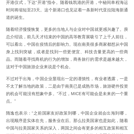
开港仪式，下达“开港”指令。随着钱凯港的开港，中秘间单程海运
时间将缩短至23天。这个新港口也见证着一条新时代亚拉陆海新通
道的诞生。
随着经济慢慢恢复，更多的当地人与企业对中国就更感兴趣了。庾
总介绍说，前几天才结束的中国的高等教育展吸引了上千人前往，
可以看出，中国在疫情后的影响力。现在南美很多商家都想从中国
身上找到突破，或者是找到一些更便宜、科技含量更高的一些商
品。而随着寻找商机的行为的增加，商务旅行的需求是越来越大，
这对于中国旅游企业来说是个机会。
不过对于出海，中国企业显现出一定的谨慎性，有业者透露，一是
不太了解当地的政策，二是由于南美已是成熟市场，旅游硬件投资
的机会可能没有想象中多。“不过，MICE有可能会是未来的一个重
点。”
隋逸也表示：“之前国家友好政策到哪，中国企业就会出海到哪，
出现顺序是实体在先，服务业在后。那么拉美国家也是如此，随着
中国与拉美国家关系的深入，两国之间会有更多的相互政策和相互