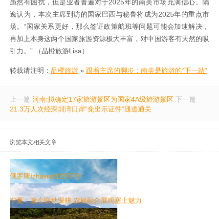
虽然有困扰，但是业者普遍对于2025年的南美市场充满信心。隋
逸认为，本次主席到访的国家巴西与秘鲁将成为2025年的重点市
场。“国家关系更好，那么签证政策航班等问题可能会加速解决，
再加上本身这两个国家旅游资源极大丰富，对中国游客有天然的吸
引力。” （品橙旅游Lisa）
转载请注明：
品橙旅游
»
跟着主席的脚步：南美是旅游的“下一站”
上一篇
河南:拟确定17家旅游景区为国家4A级旅游景区
下一篇
21.3万人次经深圳湾口岸“免出示证件”通道通关
浏览本文相关文章
俄罗斯Izhavia航空停飞!
宁夏：政企联动深耕 农旅融合展现塞上魅力