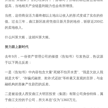
提高，当地相关产业链盈利能力也会有所增强。
当然，这些商业活力最终都以土地出让收入的形式变成了实在的价
值。过去三年，曲江新区政府凭借日新月异的地价，斩获近200亿
的卖地收入。
什么叫算大账，这就叫算大账。
努力跟上新时代
去年9月，一份资产管理公司的催债《告知书》引发热议，热议源
于以下两点反差：
一是《告知书》中内容包含大量“死猪不怕开水烫”、“我是欠款人我
就是大爷”、“诈骗式融资、欺诈式还款”等朴素又直观的言辞，与金
融机构的形象产生剧烈的反差。
二是被追债人西安曲江大明宫投资（集团）有限公司身份特殊，属
于曲江文控的子公司，所欠本息“仅为”1360万元。