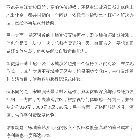
不论是曲江文控日益走高的负债规模，还是曲江政府日渐走低的土
地出让金，都共同指向一个问题，依托景区撬动土地杠杆的解决办
法，已经不再是灵丹妙药。
另一方面，景区附近的土地资源无法再生，即使地价还能继续涨，
但也仍是卖一块少一块，总归有卖完的一天。简而言之，要想真正
做好文旅生意，必须要解决自我造血能力。
即使抛开迪士尼不谈，宋城演艺也是一个值得学习的对象。在展现
形式上，其与大唐不夜城并无区别，均是围绕文化IP，来打造场景
和表演节目，使游客能获得沉浸式体验。
但不同的是，宋城演艺景区封闭运作，游客体验深度与付费能力强
挂钩。一方面，将表演观赏区，根据视野与体验感一分为三，并分
别定价320元，350元以及580元；另一方面，还搭配服装道具、酒
店，供游客付费深度体验。
结果就是，宋城演艺多元化的收入不仅轻松覆盖高昂的演出成本，
净利率也一度高达52%。