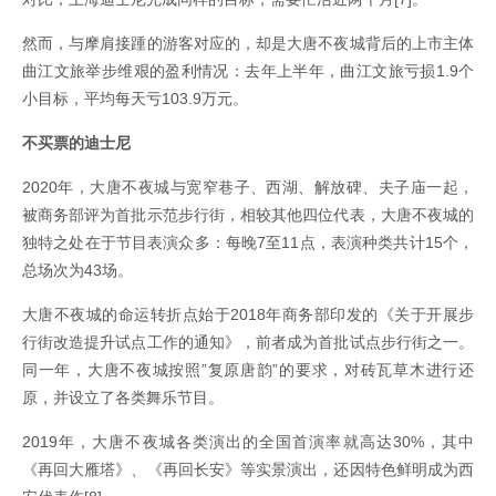
然而，与摩肩接踵的游客对应的，却是大唐不夜城背后的上市主体
曲江文旅举步维艰的盈利情况：去年上半年，曲江文旅亏损1.9个
小目标，平均每天亏103.9万元。
不买票的迪士尼
2020年，大唐不夜城与宽窄巷子、西湖、解放碑、夫子庙一起，
被商务部评为首批示范步行街，相较其他四位代表，大唐不夜城的
独特之处在于节目表演众多：每晚7至11点，表演种类共计15个，
总场次为43场。
大唐不夜城的命运转折点始于2018年商务部印发的《关于开展步
行街改造提升试点工作的通知》，前者成为首批试点步行街之一。
同一年，大唐不夜城按照”复原唐韵”的要求，对砖瓦草木进行还
原，并设立了各类舞乐节目。
2019年，大唐不夜城各类演出的全国首演率就高达30%，其中
《再回大雁塔》、《再回长安》等实景演出，还因特色鲜明成为西