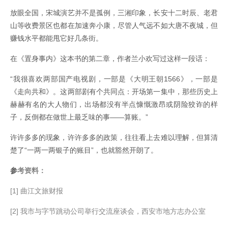
放眼全国，宋城演艺并不是孤例，三湘印象，长安十二时辰、老君
山等收费景区也都在加速奔小康，尽管人气远不如大唐不夜城，但
赚钱水平都能甩它好几条街。
在《置身事内》这本书的第二章，作者兰小欢写过这样一段话：
“我很喜欢两部国产电视剧，一部是《大明王朝1566》，一部是
《走向共和》。这两部剧有个共同点：开场第一集中，那些历史上
赫赫有名的大人物们，出场都没有半点慷慨激昂或阴险狡诈的样
子，反倒都在做世上最乏味的事——算账。”
许许多多的现象，许许多多的政策，往往看上去难以理解，但算清
楚了“一两一两银子的账目”，也就豁然开朗了。
参
考资料：
[1] 曲江文旅财报
[2] 我市与字节跳动公司举行交流座谈会，西安市地方志办公室