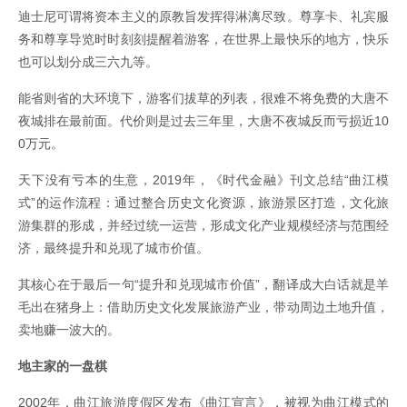
迪士尼可谓将资本主义的原教旨发挥得淋漓尽致。尊享卡、礼宾服
务和尊享导览时时刻刻提醒着游客，在世界上最快乐的地方，快乐
也可以划分成三六九等。
能省则省的大环境下，游客们拔草的列表，很难不将免费的大唐不
夜城排在最前面。代价则是过去三年里，大唐不夜城反而亏损近10
0万元。
天下没有亏本的生意，2019年，《时代金融》刊文总结“曲江模
式”的运作流程：通过整合历史文化资源，旅游景区打造，文化旅
游集群的形成，并经过统一运营，形成文化产业规模经济与范围经
济，最终提升和兑现了城市价值。
其核心在于最后一句“提升和兑现城市价值”，翻译成大白话就是羊
毛出在猪身上：借助历史文化发展旅游产业，带动周边土地升值，
卖地赚一波大的。
地主家的一盘棋
2002年，曲江旅游度假区发布《曲江宣言》，被视为曲江模式的