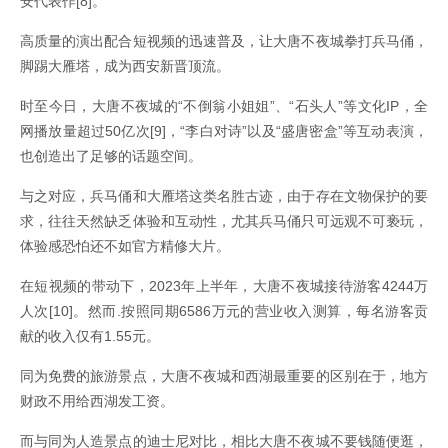
安代表作[8]。
高质量的演出配合短视频的迅速普及，让大唐不夜城拳打兵马俑，
脚踢大雁塔，成为西安新晋顶流。
时至今日，大唐不夜城的“不倒翁小姐姐”、“石头人”等文化IP，全
网播放量超过50亿次[9]，“李白对诗”以及“盛唐密盒”等互动表演，
也创造出了足够的话题空间。
与之对应，兵马俑和大雁塔这类名胜古迹，由于存在文物保护的要
求，往往天然缺乏体验和互动性，尤其兵马俑只可远观不可亵玩，
体验感恐怕还不如官方精修大片。
在短视频的带动下，2023年上半年，大唐不夜城接待游客4244万
人次[10]。然而.按照同期6586万元的营业收入测算，每名游客贡
献的收入仅有1.55元。
同为免费的旅游景点，大唐不夜城和西湖最重要的区别在于，地方
财政不用给西湖发工资。
而与同为人造景点的迪士尼对比，相比大唐不夜城不要钱随便逛，