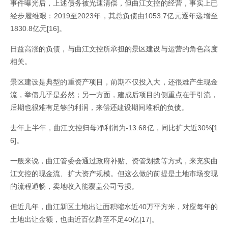
事件曝光后，上述债务被光速清偿，但曲江文控的经营，事实上已
经步履维艰：2019至2023年，其总负债由1053.7亿元逐年递增至
1830.8亿元[16]。
日益高涨的负债，与曲江文控所承担的景区建设与运营的角色高度
相关。
景区建设是典型的重资产项目，前期不仅投入大，还很难产生现金
流，举债几乎是必然；另一方面，建成后项目的侧重点在于引流，
后期也很难有足够的利润，来偿还建设期间堆积的负债。
去年上半年，曲江文控归母净利润为-13.68亿，同比扩大近30%[1
6]。
一般来说，曲江管委会通过政府补贴、资管划拨等方式，来充实曲
江文控的现金流、扩大资产规模。但这么做的前提是土地市场变现
的流程通畅，卖地收入能覆盖公司亏损。
但近几年，曲江新区土地出让面积缩水近40万平方米，对应每年的
土地出让金额，也由近百亿降至不足40亿[17]。