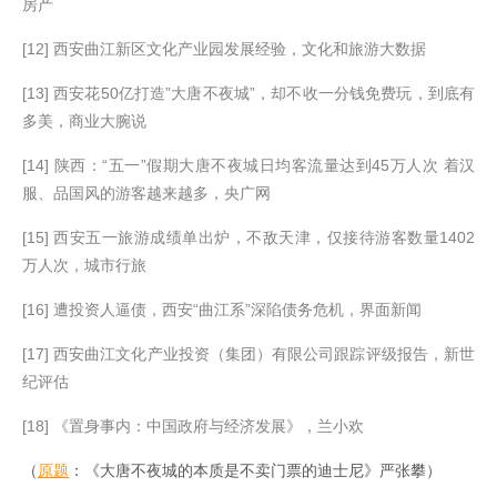
房产
[12] 西安曲江新区文化产业园发展经验，文化和旅游大数据
[13] 西安花50亿打造”大唐不夜城”，却不收一分钱免费玩，到底有
多美，商业大腕说
[14] 陕西：“五一”假期大唐不夜城日均客流量达到45万人次 着汉
服、品国风的游客越来越多，央广网
[15] 西安五一旅游成绩单出炉，不敌天津，仅接待游客数量1402
万人次，城市行旅
[16] 遭投资人逼债，西安“曲江系”深陷债务危机，界面新闻
[17] 西安曲江文化产业投资（集团）有限公司跟踪评级报告，新世
纪评估
[18] 《置身事内：中国政府与经济发展》，兰小欢
（
原题
：《大唐不夜城的本质是不卖门票的迪士尼》严张攀）