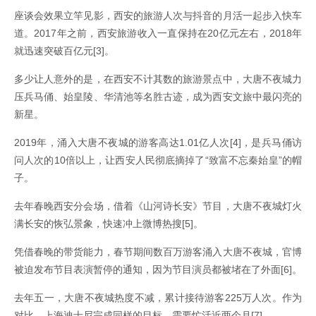
座谈会效果立竿见影，西安的旅游人次与抖音的月活一起步入快车
道。2017年之前，西安旅游收入一直保持在20亿元左右，2018年
就迅速突破百亿元[3]。
多少让人意外的是，在西安不计其数的旅游景点中，大唐不夜城力
压兵马俑、始皇陵、华清池等名胜古迹，成为西安文旅中最闪亮的
新星。
2019年，涌入大唐不夜城的游客高达1.01亿人次[4]，是兵马俑访
问人次的10倍以上，让西安人民彻底摘掉了“致富不忘秦始皇”的帽
子。
去年春晚西安分会场，借着《山河诗长安》节目，大唐不夜城灯火
满长安的恢弘景象，快速冲上微博热搜[5]。
凭借春晚的带货能力，春节期间数百万游客涌入大唐不夜城，官博
被迫发布节目表演暂停的通知，因为节目演员都被堵在了外面[6]。
去年五一，大唐不夜城热度不减，累计接待游客225万人次。作为
对比，上海迪士尼完成同样的目标，需要忙活近两个月[7]。