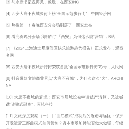
[3] 与永康书记说再见，致敬，在西安ING
[4] 西安大唐不夜城缘何上榜“全国示范步行街”，中国经济网
[5] 热搜第一！春晚西安分会场刷屏了，西安发布
[6] 看完春晚分会场 我明白了「西安」为何这么能“营销”，B站
[7] 《2024上海迪士尼度假区快乐旅游趋势报告》正式发布，观察
者网
[8] 西安大唐不夜城步行街荣获首批“全国示范步行街”称号，人民网
[9] 抖音爆款文旅商业景点“大唐不夜城”，为什么这么“火”，ARCHI
NA
[10] 大唐不夜城的窘境：西安市属城投被申请破产清算，又被喊
话“诈骗式融资”，素镜科技
[11] 文旅深度观察（一）｜“曲江模式”成功后的近虑与远忧：保护
开发运营三部曲模式如何复制？资本市场加持能否做大做强，每经