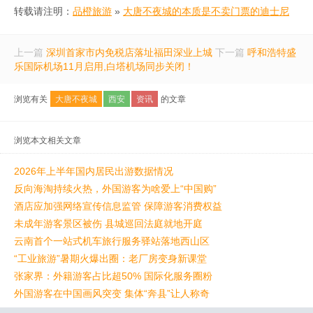
转载请注明：
品橙旅游
»
大唐不夜城的本质是不卖门票的迪士尼
上一篇
深圳首家市内免税店落址福田深业上城
下一篇
呼和浩特盛
乐国际机场11月启用,白塔机场同步关闭！
浏览有关
大唐不夜城
西安
资讯
的文章
浏览本文相关文章
2026年上半年国内居民出游数据情况
反向海淘持续火热，外国游客为啥爱上“中国购”
酒店应加强网络宣传信息监管 保障游客消费权益
未成年游客景区被伤 县城巡回法庭就地开庭
云南首个一站式机车旅行服务驿站落地西山区
“工业旅游”暑期火爆出圈：老厂房变身新课堂
张家界：外籍游客占比超50% 国际化服务圈粉
外国游客在中国画风突变 集体“奔县”让人称奇