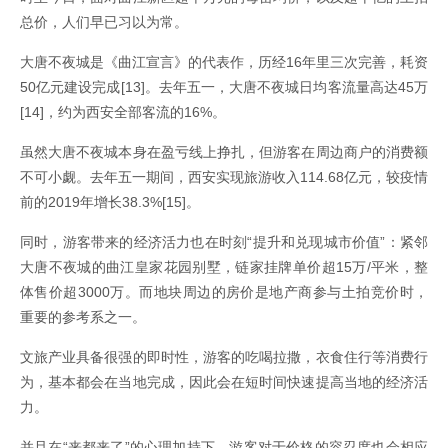
总价，人们早已习以为常。
大唐不夜城是《曲江宣言》的代表作，历经16年里三次完善，耗资
50亿元建设完成[13]。去年五一，大唐不夜城日均客流量高达45万
[14]，约为西安全部客流的16%。
虽然大唐不夜城本身在盈亏线上挣扎，但游客在周边商户的消费额
不可小觑。去年五一期间，西安实现旅游收入114.68亿元，较疫情
前的2019年增长38.3%[15]。
同时，游客带来的经济活力也在时刻“提升和兑现城市价值”：紧邻
大唐不夜城的曲江皇家花园别墅，链家挂牌单价超15万/平米，整
体售价超3000万。而地块周边的房价是地产商参与土拍竞价时，
重要的参考系之一。
文旅产业具备很强的即时性，游客的吃喝拉撒，衣食住行等消费行
为，基本都会在当地完成，因此会在短时间快速提高当地的经济活
力。
并且在“来都来了”的心理加持下，游客对于价格的容忍度也会相应