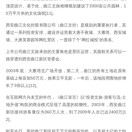
顶层设计。基于此，曲江文旅相继规划建设了3300亩公共园林，1
0万平方米的文化场馆[11]。
西安曲江文化控股有限公司（曲江文控）是规划的重要执行者，其
通过一系列投资安排，建设并运营着大唐不夜城、大雁塔、西安城
墙、大唐芙蓉园等网红景区，一度得了个“网红城投”的美名。
上市公司曲江文旅承担的主要角色是景区运营，其股权关系可以一
路穿透到西安曲江新区管委会。
2003年底，大雁塔北广场开放，第二天，曲江的所有土地在原有
基础上每亩加50万元，效果立竿见影，一年后，该地段周围地价增
长了3倍以上[12]。
在互联网方兴未艾的年代，《曲江宣言》以“投资文旅-游客引流-土
地升值”构筑的商业模式呈现了高度的前瞻性。2003年，西安曲江
新区接待游客量仅为360万人次，到了2009年人次已达2400万[1
2]。
时至今日，面对曲江新区超千万元的每亩均价，以及超十亿的土拍