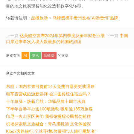
目的地文旅实现智能化改造和数字化转型。
转载请注明：
品橙旅游
»
马蜂窝携手贵州发布“AI游贵州”品牌
上一篇
达美航空发布2024年第四季度及全年财务业绩
下一篇
中国
口岸迎来单次入境人数最多的韩国旅游团
浏览有关
AI
资讯
马蜂窝
的文章
浏览本文相关文章
东航：国内客票可提前14天免费自愿变更或退票
电车露营成旅游新选择 会冲击传统住宿业吗？
十年筑驿・焕新启航：华驿品牌十周年庆典
下半年香港举办逾100项活动 吸引逾185万旅客
印尼一火山景区关闭 我领馆提醒公民暂勿前往
机场探索航文旅融合：青岛接机酒 文化体验深
Klook客路旅行:全球寻找5位最强”J人旅行规划者”