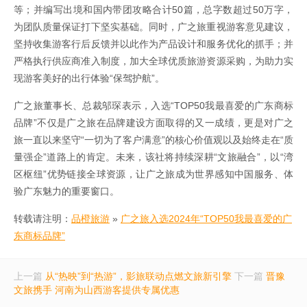
等；并编写出境和国内带团攻略合计50篇，总字数超过50万字，
为团队质量保证打下坚实基础。同时，广之旅重视游客意见建议，
坚持收集游客行后反馈并以此作为产品设计和服务优化的抓手；并
严格执行供应商准入制度，加大全球优质旅游资源采购，为助力实
现游客美好的出行体验“保驾护航”。
广之旅董事长、总裁邬琛表示，入选“TOP50我最喜爱的广东商标
品牌”不仅是广之旅在品牌建设方面取得的又一成绩，更是对广之
旅一直以来坚守“一切为了客户满意”的核心价值观以及始终走在“质
量强企”道路上的肯定。未来，该社将持续深耕“文旅融合”，以“湾
区枢纽”优势链接全球资源，让广之旅成为世界感知中国服务、体
验广东魅力的重要窗口。
转载请注明：
品橙旅游
»
广之旅入选2024年“TOP50我最喜爱的广
东商标品牌”
上一篇
从“热映”到“热游”，影旅联动点燃文旅新引擎
下一篇
晋豫
文旅携手 河南为山西游客提供专属优惠