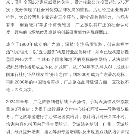
来，吸引全国267家权威媒体关注，累计收获公众投票超过675万
次；充分体现了社会对优秀品牌发展的重视。活动经过企业自荐/
推荐、大众投票和专家评审三个环节，囊括“品牌影响力、市场占
有率、创新能力”等多个评价维度，广之旅以其广泛的社会认可
度、领先的市场地位及卓越的创新研发能力等脱颖而出。
成立于1980年成立的广之旅，深植“专注品质旅游，创造幸福生
活”核心理念，以“五心服务”构建行业品质标杆；如今已经构建起覆
盖国内45大类、全球43个国家和地区的商标保护网络，从法律维
权到品牌传播形成立体化“护城河”。从1994年率先导入CI，成就中
国旅行社行业品牌发展“开山之作”；到2000年成为广东著名商标，
再到2006年的中国驰名商标，广之旅在品牌建设方面一直孜孜不
倦，久久为功。
2024年全年，广之旅收到包括线上表扬信、手写表扬信及锦旗数
量达3万余封；为提升出行服务交付中心核心环节——导游领队服
务，广之旅导游进行了近60场各类培训，累计培训时长 220小时。
培训内容包括国内导游带团培训、导游法务培训、广州一天游培
训、线路提升培训、送团导游专题培训以及出境直踩领队培训课程